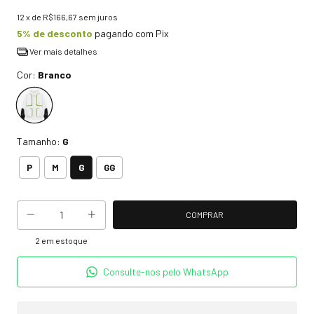
12
x de
R$166,67
sem juros
5% de desconto
pagando com Pix
Ver mais detalhes
Cor:
Branco
Tamanho:
G
G
P
M
GG
2
em estoque
Consulte-nos pelo WhatsApp