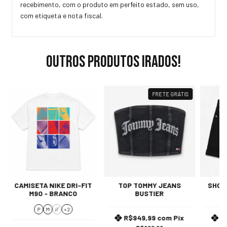
recebimento, com o produto em perfeito estado, sem uso,
com etiqueta e nota fiscal.
Outros produtos irados!
FRETE GRÁTIS
CAMISETA NIKE DRI-FIT
TOP TOMMY JEANS
SHOR
M90 - BRANCO
BUSTIER
P
M
G
+ 2
R$949,99
com
Pix
R