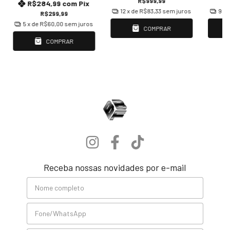
R$999,99
R$284,99
com
Pix
12
x de
R$83,33
sem juros
9
x 
R$299,99
5
x de
R$60,00
sem juros
COMPRAR
COMPRAR
Receba nossas novidades por e-mail