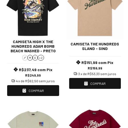
CAMISETA HIGH X THE
CAMISETA THE HUNDREDS
HUNDREDS ADAM BOMB
SLAND - SIND
BEACH WASHED - PRETO
P
M
G
+ 2
R$151,99
com
Pix
R$159,99
R$237,49
com
Pix
3
x de
R$53,33
sem juros
R$249,99
4
x de
R$62,50
sem juros
COMPRAR
COMPRAR