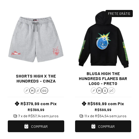
FRETE GRÁTIS
BLUSA HIGH THE
SHORTS HIGH X THE
HUNDREDS FLAMES BAR
HUNDREDS - CINZA
LOGO - PRETO
P
M
G
GG
P
M
G
GG
R$379,99
com
Pix
R$569,99
com
Pix
R$399,99
R$599,99
7
x de
R$57,14
sem juros
11
x de
R$54,54
sem juros
COMPRAR
COMPRAR