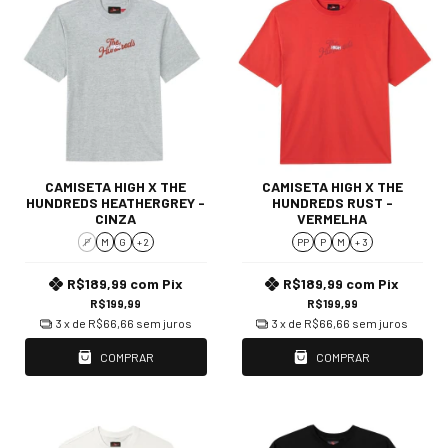
CAMISETA HIGH X THE
CAMISETA HIGH X THE
HUNDREDS HEATHERGREY -
HUNDREDS RUST -
CINZA
VERMELHA
P
M
G
+ 2
PP
P
M
+ 3
R$189,99
com
Pix
R$189,99
com
Pix
R$199,99
R$199,99
3
x de
R$66,66
sem juros
3
x de
R$66,66
sem juros
COMPRAR
COMPRAR