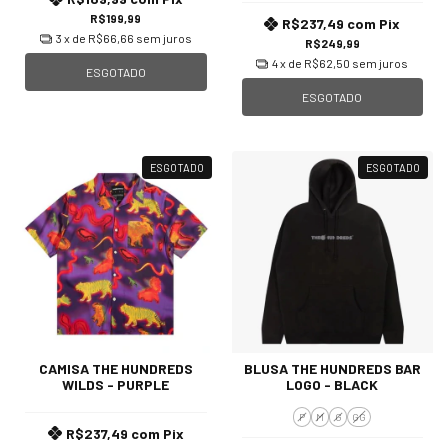
R$199,99
R$237,49
com
Pix
3
x de
R$66,66
sem juros
R$249,99
4
x de
R$62,50
sem juros
ESGOTADO
ESGOTADO
ESGOTADO
ESGOTADO
CAMISA THE HUNDREDS
BLUSA THE HUNDREDS BAR
WILDS - PURPLE
LOGO - BLACK
P
M
G
GG
R$237,49
com
Pix