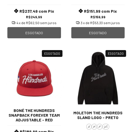
R$237,49
com
Pix
R$151,99
com
Pix
R$249,99
R$159,99
4
x de
R$62,50
sem juros
3
x de
R$53,33
sem juros
ESGOTADO
ESGOTADO
ESGOTADO
ESGOTADO
BONÉ THE HUNDREDS
MOLETOM THE HUNDREDS
SNAPBACK FOREVER TEAM
SLAND LOGO - PRETO
ADJUSTABLE - RED
G
M
P
GG
R$189,99
com
Pix