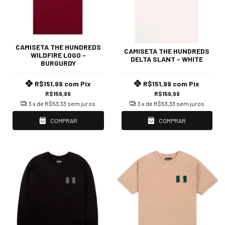
CAMISETA THE HUNDREDS
CAMISETA THE HUNDREDS
WILDFIRE LOGO -
DELTA SLANT - WHITE
BURGURDY
R$151,99
com
Pix
R$151,99
com
Pix
R$159,99
R$159,99
3
x de
R$53,33
sem juros
3
x de
R$53,33
sem juros
COMPRAR
COMPRAR