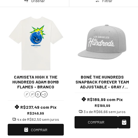
Ordenar
Filtrar
CAMISETA HIGH X THE
BONÉ THE HUNDREDS
HUNDREDS ADAM BOMB
SNAPBACK FOREVER TEAM
FLAMES - BRANCO
ADJUSTABLE - GRAY /
WHITE
P
M
G
+ 2
R$189,99
com
Pix
R$199,99
R$237,49
com
Pix
3
x de
R$66,66
sem juros
R$249,99
4
x de
R$62,50
sem juros
COMPRAR
COMPRAR