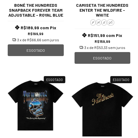
BONÉ THE HUNDREDS
CAMISETA THE HUNDREDS
SNAPBACK FOREVER TEAM
ENTER THE WILDFIRE -
ADJUSTABLE - ROYAL BLUE
WHITE
P
M
G
GG
R$189,99
com
Pix
R$199,99
R$151,99
com
Pix
3
x de
R$66,66
sem juros
R$159,99
3
x de
R$53,33
sem juros
ESGOTADO
ESGOTADO
ESGOTADO
ESGOTADO