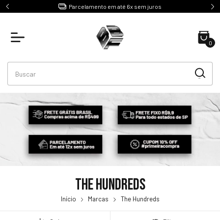
e R$499
Parcelamento em até 6x sem juros
0
The Hundreds
Início
Marcas
The Hundreds