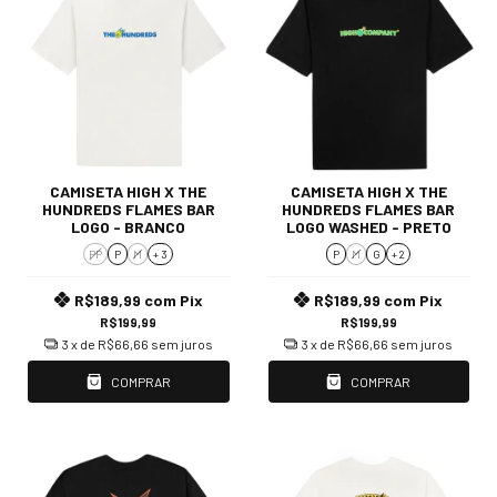
CAMISETA HIGH X THE
CAMISETA HIGH X THE
HUNDREDS FLAMES BAR
HUNDREDS FLAMES BAR
LOGO - BRANCO
LOGO WASHED - PRETO
PP
P
M
+ 3
P
M
G
+ 2
R$189,99
com
Pix
R$189,99
com
Pix
R$199,99
R$199,99
3
x de
R$66,66
sem juros
3
x de
R$66,66
sem juros
COMPRAR
COMPRAR