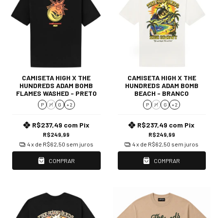
CAMISETA HIGH X THE
CAMISETA HIGH X THE
HUNDREDS ADAM BOMB
HUNDREDS ADAM BOMB
FLAMES WASHED - PRETO
BEACH - BRANCO
P
M
G
+ 2
P
M
G
+ 2
R$237,49
com
Pix
R$237,49
com
Pix
R$249,99
R$249,99
4
x de
R$62,50
sem juros
4
x de
R$62,50
sem juros
COMPRAR
COMPRAR