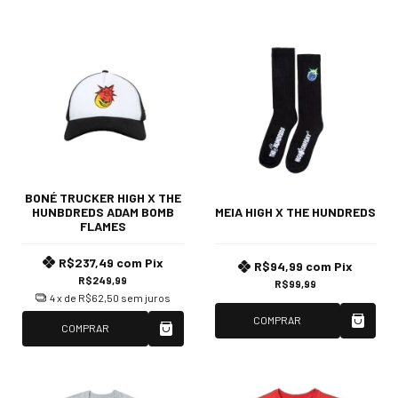
BONÉ TRUCKER HIGH X THE
HUNBDREDS ADAM BOMB
MEIA HIGH X THE HUNDREDS
FLAMES
R$237,49
com
Pix
R$94,99
com
Pix
R$249,99
R$99,99
4
x de
R$62,50
sem juros
COMPRAR
COMPRAR