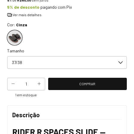
5
x de
R$60,00
sem juros
5% de desconto
pagando com Pix
Ver mais detalhes
Cor:
Cinza
Tamanho
1
em estoque
Descrição
RIDER R SPACES SLIDE —