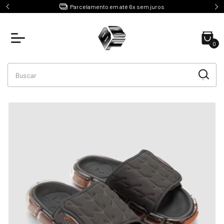
e R$499
Parcelamento em até 6x sem juros
0