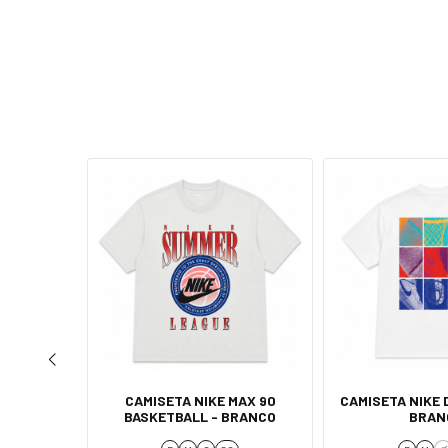
TE GRÁTIS
NS SLIM -
CAMISETA NIKE MAX 90
CAMISETA NIKE D
BASKETBALL - BRANCO
BRAN