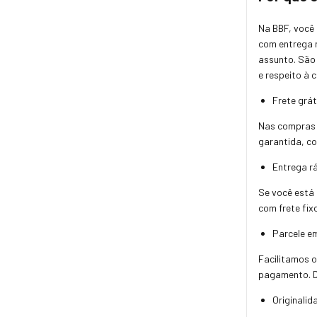
Na BBF, você
com entrega 
assunto. São 
e respeito à 
Frete grá
Nas compras a
garantida, co
Entrega r
Se você está 
com frete fix
Parcele em
Facilitamos o
pagamento. Di
Originali