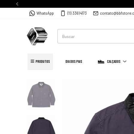
WhatsApp
(11) 33614173
contato@bbfstore.
PRODUTOS
Dia dos Pais
Calçados