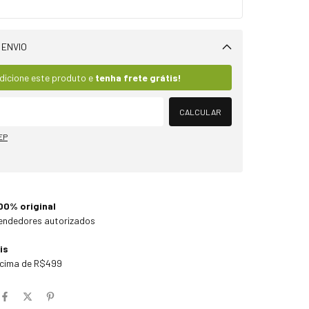
 ENVIO
Alterar CEP
dicione este produto e
tenha frete grátis!
CALCULAR
EP
00% original
endedores autorizados
is
cima de R$499