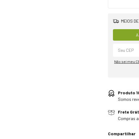
MEIOS DE
A
Não sei meu C
Produto 1
Somos rev
Frete Grát
Compras a
Compartilhar