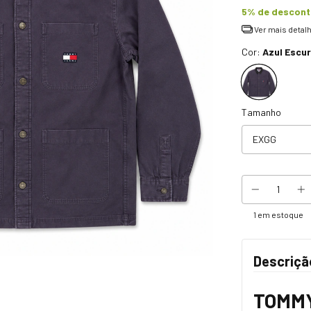
5% de descon
Ver mais detal
Cor:
Azul Escu
Tamanho
1
em estoque
Descriçã
TOMMY