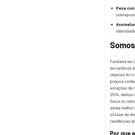
Peça con
sobreposi
Assinatu
identidade
Somos 
Fundada em 2
da carência d
objetivo foi 
própria conf
estações de m
2014, demos u
física no cen
ainda melhor 
oficiais de d
tendências do
Por que 