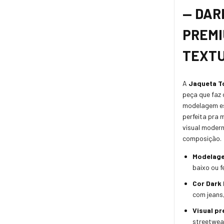
— DAR
PREMI
TEXTU
A
Jaqueta T
peça que faz 
modelagem e
perfeita pra
visual modern
composição.
Modelage
baixo ou f
Cor Dark 
com jeans,
Visual p
streetwea