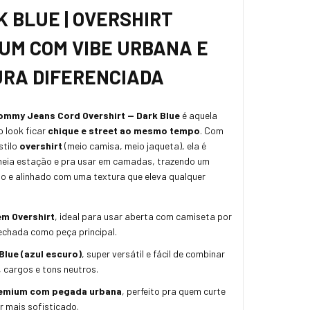
K BLUE | OVERSHIRT
UM COM VIBE URBANA E
RA DIFERENCIADA
ommy Jeans Cord Overshirt — Dark Blue
é aquela
o look ficar
chique e street ao mesmo tempo
. Com
stilo
overshirt
(meio camisa, meio jaqueta), ela é
 meia estação e pra usar em camadas, trazendo um
o e alinhado com uma textura que eleva qualquer
m Overshirt
, ideal para usar aberta com camiseta por
echada como peça principal.
Blue (azul escuro)
, super versátil e fácil de combinar
 cargos e tons neutros.
remium com pegada urbana
, perfeito pra quem curte
r mais sofisticado.