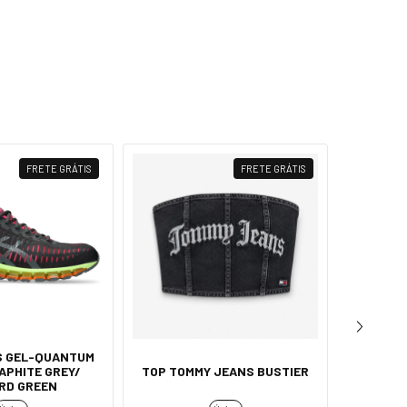
FRETE GRÁTIS
FRETE GRÁTIS
CS GEL-QUANTUM
SHORTS 
RAPHITE GREY/
TOP TOMMY JEANS BUSTIER
RD GREEN