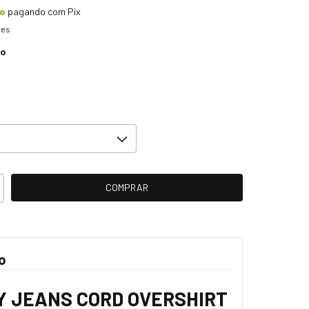
to
pagando com Pix
hes
ro
o
 JEANS CORD OVERSHIRT