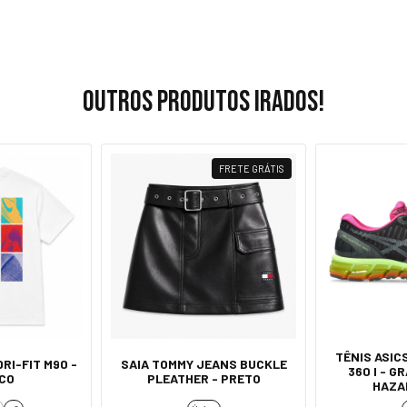
Outros produtos irados!
FRETE GRÁTIS
TÊNIS ASI
RI-FIT M90 -
SAIA TOMMY JEANS BUCKLE
360 I - G
CO
PLEATHER - PRETO
HAZA