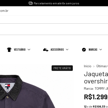
Parcelamento em até 6x sem juros
com.br
Vestuário
Acessórios
Marcas
Início
Últimas
FRETE GRÁTIS
Jaqueta
overshir
Marca:
TOMMY 
R$1.299
12
x de
R$108,33
s