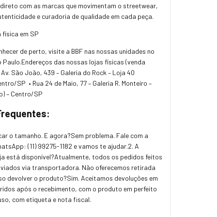
direto com as marcas que movimentam o streetwear,
tenticidade e curadoria de qualidade em cada peça.
 física em SP
onhecer de perto, visite a BBF nas nossas unidades no
 Paulo.
Endereços das nossas lojas físicas (venda
 Av. São João, 439 – Galeria do Rock – Loja 40
Centro/SP
• Rua 24 de Maio, 77 – Galeria R. Monteiro –
eo) – Centro/SP
Frequentes:
ocar o tamanho. E agora?
Sem problema. Fale com a
WhatsApp:
(11) 99275-1182
e vamos te ajudar.
2. A
ja está disponível?
Atualmente, todos os pedidos feitos
nviados via transportadora. Não oferecemos retirada
so devolver o produto?
Sim. Aceitamos devoluções em
rridos após o recebimento, com o produto em perfeito
so, com etiqueta e nota fiscal.