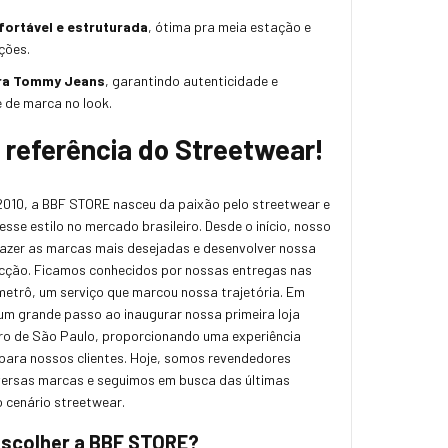
fortável e estruturada
, ótima pra meia estação e
ções.
ra Tommy Jeans
, garantindo autenticidade e
 de marca no look.
referência do Streetwear!
010, a BBF STORE nasceu da paixão pelo streetwear e
esse estilo no mercado brasileiro. Desde o início, nosso
trazer as marcas mais desejadas e desenvolver nossa
ecção. Ficamos conhecidos por nossas entregas nas
etrô, um serviço que marcou nossa trajetória. Em
m grande passo ao inaugurar nossa primeira loja
tro de São Paulo, proporcionando uma experiência
para nossos clientes. Hoje, somos revendedores
iversas marcas e seguimos em busca das últimas
 cenário streetwear.
escolher a BBF STORE?