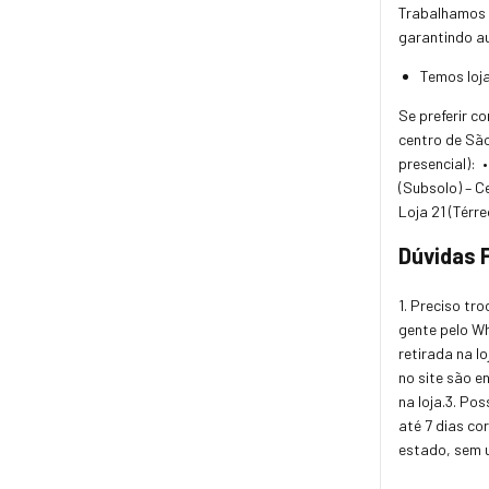
Trabalhamos 
garantindo au
Temos loja
Se preferir c
centro de São
presencial):
•
(Subsolo) – 
Loja 21 (Térr
Dúvidas 
1. Preciso tr
gente pelo 
retirada na lo
no site são e
na loja.
3. Pos
até 7 dias co
estado, sem u