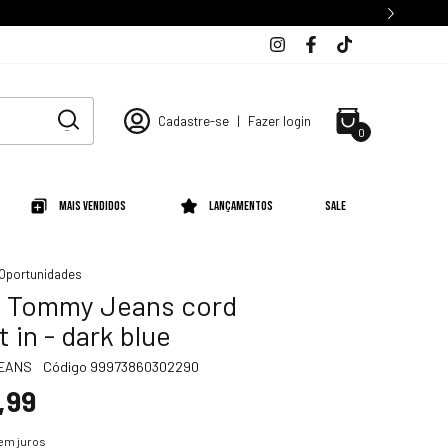
Cadastre-se
|
Fazer login
0
Mais Vendidos
Lançamentos
SALE
 Oportunidades
 Tommy Jeans cord
t in - dark blue
JEANS
Código
99973860302290
,99
em juros