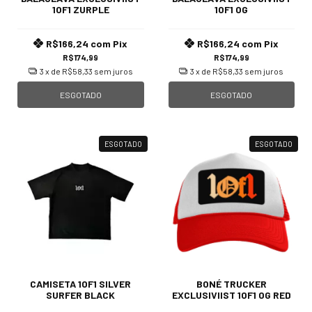
1OF1 ZURPLE
1OF1 OG
R$166,24
com
Pix
R$166,24
com
Pix
R$174,99
R$174,99
3
x de
R$58,33
sem juros
3
x de
R$58,33
sem juros
ESGOTADO
ESGOTADO
ESGOTADO
ESGOTADO
CAMISETA 1OF1 SILVER
BONÉ TRUCKER
SURFER BLACK
EXCLUSIVIIST 1OF1 OG RED