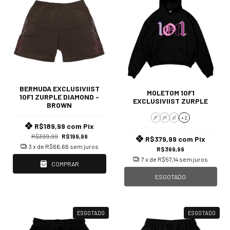
BERMUDA EXCLUSIVIIST
MOLETOM 1OF1
1OF1 ZURPLE DIAMOND -
EXCLUSIVIIST ZURPLE
BROWN
P
M
G
+ 2
R$189,99
com
Pix
R$399,99
R$199,99
R$379,99
com
Pix
3
x de
R$66,66
sem juros
R$399,99
7
x de
R$57,14
sem juros
COMPRAR
ESGOTADO
ESGOTADO
ESGOTADO