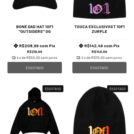
BONÉ DAD HAT 1OF1
TOUCA EXCLUSIVIIST 1OF1
"OUTSIDERS" OG
ZURPLE
R$208,99
com
Pix
R$142,49
com
Pix
R$219,99
R$149,99
4
x de
R$55,00
sem juros
2
x de
R$75,00
sem juros
ESGOTADO
ESGOTADO
ESGOTADO
ESGOTADO