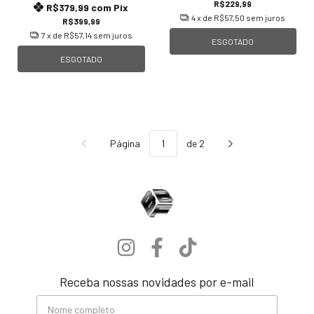
R$229,99
R$379,99
com
Pix
4
x de
R$57,50
sem juros
R$399,99
7
x de
R$57,14
sem juros
ESGOTADO
ESGOTADO
Página
de 2
Receba nossas novidades por e-mail