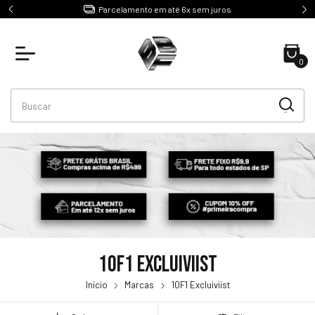
e R$499
Parcelamento em até 6x sem juros
0
10F1 Excluiviist
Início
Marcas
10F1 Excluiviist