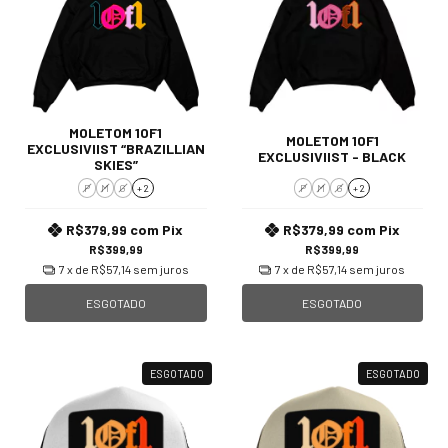
MOLETOM 1OF1
MOLETOM 1OF1
EXCLUSIVIIST “BRAZILLIAN
EXCLUSIVIIST - BLACK
SKIES”
P
M
G
+ 2
P
M
G
+ 2
R$379,99
com
Pix
R$379,99
com
Pix
R$399,99
R$399,99
7
x de
R$57,14
sem juros
7
x de
R$57,14
sem juros
ESGOTADO
ESGOTADO
ESGOTADO
ESGOTADO