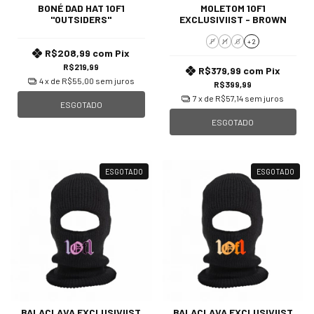
BONÉ DAD HAT 1OF1
MOLETOM 1OF1
"OUTSIDERS"
EXCLUSIVIIST - BROWN
P
M
G
+ 2
R$208,99
com
Pix
R$219,99
R$379,99
com
Pix
4
x de
R$55,00
sem juros
R$399,99
7
x de
R$57,14
sem juros
ESGOTADO
ESGOTADO
ESGOTADO
ESGOTADO
BALACLAVA EXCLUSIVIIST
BALACLAVA EXCLUSIVIIST