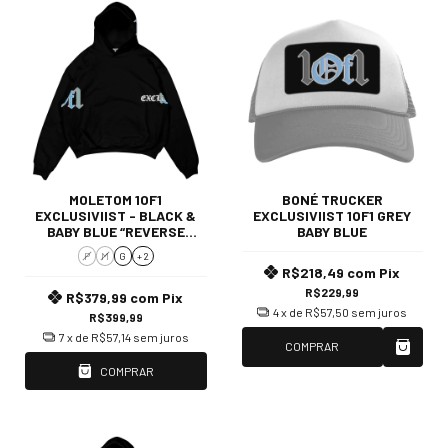
MOLETOM 1OF1
BONÉ TRUCKER
EXCLUSIVIIST - BLACK &
EXCLUSIVIIST 1OF1 GREY
BABY BLUE “REVERSE
BABY BLUE
CLOUDS”
P
M
G
+ 2
R$218,49
com
Pix
R$229,99
R$379,99
com
Pix
4
x de
R$57,50
sem juros
R$399,99
7
x de
R$57,14
sem juros
COMPRAR
COMPRAR