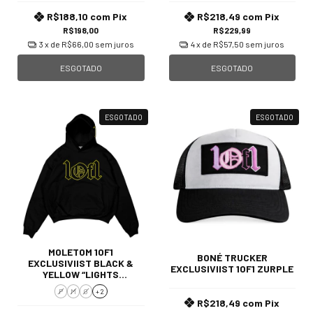
R$188,10
com
Pix
R$218,49
com
Pix
R$198,00
R$229,99
3
x de
R$66,00
sem juros
4
x de
R$57,50
sem juros
ESGOTADO
ESGOTADO
ESGOTADO
ESGOTADO
MOLETOM 1OF1
BONÉ TRUCKER
EXCLUSIVIIST BLACK &
EXCLUSIVIIST 1OF1 ZURPLE
YELLOW “LIGHTS
FLASHING”
P
M
G
+ 2
R$218,49
com
Pix