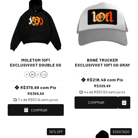
MOLETOM 1OF1
BONÉ TRUCKER
EXCLUSIVIIST DOUBLE OG
EXCLUSIVIIST 1OF1 OG GRAY
P
M
G
+ 2
R$218,49
com
Pix
R$229,99
R$379,99
com
Pix
4
x de
R$57,50
sem juros
R$399,99
7
x de
R$57,14
sem juros
COMPRAR
COMPRAR
50
%
OFF
ESGOTADO