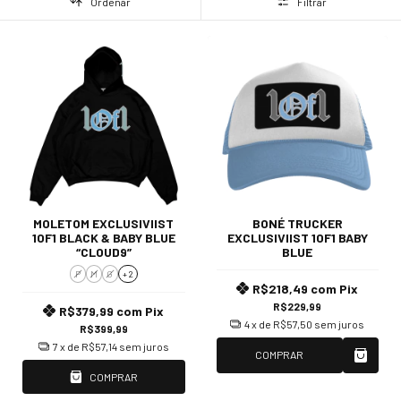
Ordenar
Filtrar
MOLETOM EXCLUSIVIIST
BONÉ TRUCKER
1OF1 BLACK & BABY BLUE
EXCLUSIVIIST 1OF1 BABY
“CLOUD9”
BLUE
P
M
G
+ 2
R$218,49
com
Pix
R$229,99
R$379,99
com
Pix
4
x de
R$57,50
sem juros
R$399,99
7
x de
R$57,14
sem juros
COMPRAR
COMPRAR