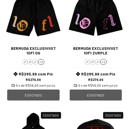
BERMUDA EXCLUSIVIIST
BERMUDA EXCLUSIVIIST
1OF1 OG
1OF1 ZURPLE
P
M
G
+ 2
P
M
G
+ 2
R$265,99
com
Pix
R$265,99
com
Pix
R$279,99
R$279,99
5
x de
R$56,00
sem juros
5
x de
R$56,00
sem juros
ESGOTADO
ESGOTADO
ESGOTADO
ESGOTADO