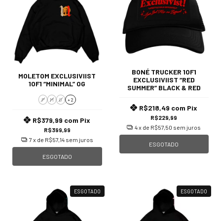
BONÉ TRUCKER 1OF1
MOLETOM EXCLUSIVIIST
EXCLUSIVIIST “RED
1OF1 “MINIMAL” OG
SUMMER” BLACK & RED
P
M
G
+ 2
R$218,49
com
Pix
R$229,99
R$379,99
com
Pix
4
x de
R$57,50
sem juros
R$399,99
7
x de
R$57,14
sem juros
ESGOTADO
ESGOTADO
ESGOTADO
ESGOTADO