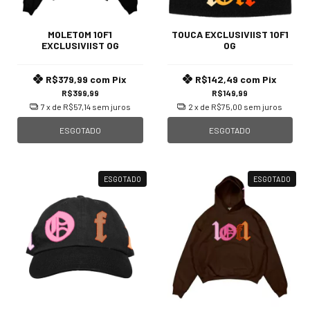
MOLETOM 1OF1
TOUCA EXCLUSIVIIST 1OF1
EXCLUSIVIIST OG
OG
R$379,99
com
Pix
R$142,49
com
Pix
R$399,99
R$149,99
7
x de
R$57,14
sem juros
2
x de
R$75,00
sem juros
ESGOTADO
ESGOTADO
ESGOTADO
ESGOTADO