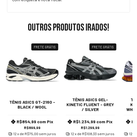
Outros produtos irados!
FRETE GRÁTIS
FRETE GRÁTIS
TÊNIS ASICS GEL-
TÊ
TÊNIS ASICS GT-2160 -
KINETIC FLUENT - GREY
KI
BLACK / WOOL
/ SILVER
WHIT
R$854,99
com
Pix
R$1.234,99
com
Pix
R$
R$899,99
R$1.299,99
12
x de
R$75,00
sem juros
12
x de
R$108,33
sem juros
12
x 