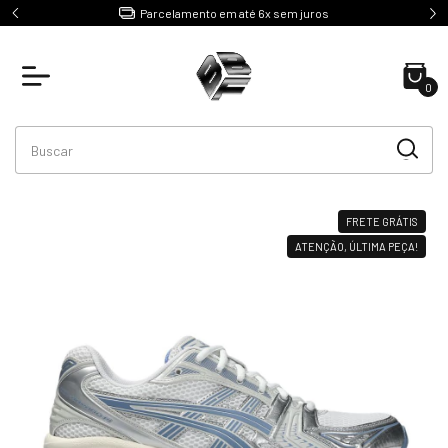
e R$499
Parcelamento em até 6x sem juros
0
FRETE GRÁTIS
ATENÇÃO, ÚLTIMA PEÇA!