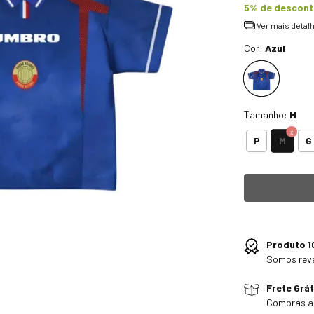
5% de descon
Ver mais detal
Cor:
Azul
Tamanho:
M
M
P
G
Produto 1
Somos rev
Frete Grát
Compras a