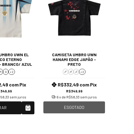
UMBRO UWN EL
CAMISETA UMBRO UWN
CO ETERNO
HANAMI EDGE JAPÃO -
- BRANCO/ AZUL
PRETO
M
G
+ 2
P
M
G
+ 2
2,49
com
Pix
R$332,49
com
Pix
349,99
R$349,99
58,33
sem juros
6
x de
R$58,33
sem juros
ESGOTADO
RAR