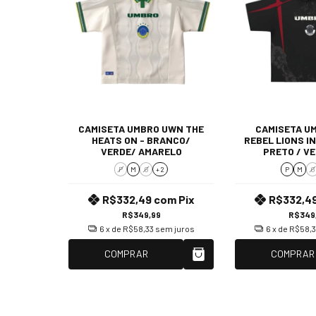
CAMISETA UMBRO UWN THE
CAMISETA U
HEATS ON - BRANCO/
REBEL LIONS I
VERDE/ AMARELO
PRETO / V
P
M
G
+ 2
P
M
G
R$332,49
com
Pix
R$332,4
R$349,99
R$349
6
x de
R$58,33
sem juros
6
x de
R$58,3
COMPRAR
COMPRAR