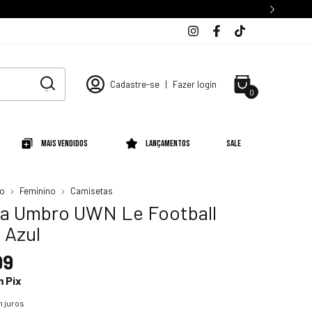
Cadastre-se
|
Fazer login
0
Mais Vendidos
Lançamentos
SALE
io
Feminino
Camisetas
a Umbro UWN Le Football
 Azul
99
m
Pix
 juros