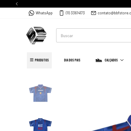
WhatsApp
(11) 33614173
contato@bbfstore.
PRODUTOS
Dia dos Pais
Calçados