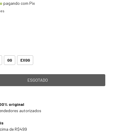
to
pagando com Pix
hes
GG
EXGG
00% original
endedores autorizados
is
cima de R$499