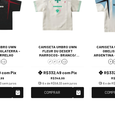
MBRO UWN
CAMISETA UMBRO UWN
CAMISETA 
NGLATERRA -
FLEUR DU DESERT
OBELIS
ERMELHO
MARROCOS- BRANCO/
ARGENTINA 
VERDE
+ 2
P
M
G
+ 2
P
9
com
Pix
R$332,49
com
Pix
R$33
,99
R$349,99
R$
3
sem juros
6
x de
R$58,33
sem juros
6
x de
R$
COMPRAR
COMP