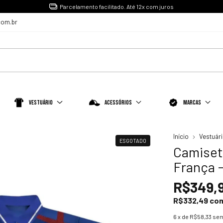
Parcelamento facilitado. Até 12x com juros
com.br
Vestuário
Acessórios
Marcas
Início
Vestuár
ESGOTADO
Camiset
França -
R$349,
R$332,49
co
6
x de
R$58,33
sem