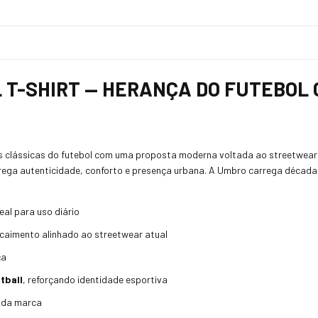
 T-SHIRT — HERANÇA DO FUTEBOL 
s clássicas do futebol com uma proposta moderna voltada ao streetwear
trega autenticidade, conforto e presença urbana. A Umbro carrega décadas
deal para uso diário
caimento alinhado ao streetwear atual
ça
tball
, reforçando identidade esportiva
 da marca