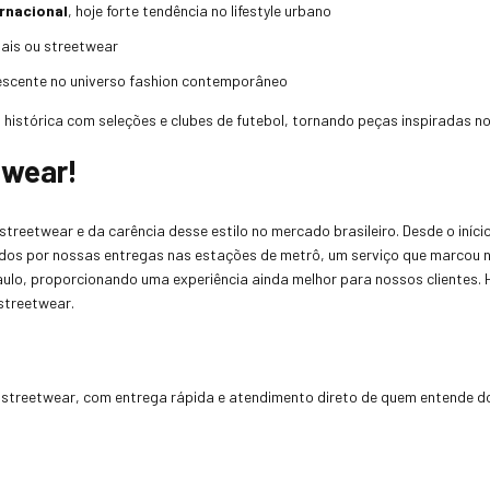
ernacional
, hoje forte tendência no lifestyle urbano
uais ou streetwear
rescente no universo fashion contemporâneo
histórica com seleções e clubes de futebol, tornando peças inspiradas n
twear!
eetwear e da carência desse estilo no mercado brasileiro. Desde o início
dos por nossas entregas nas estações de metrô, um serviço que marcou 
Paulo, proporcionando uma experiência ainda melhor para nossos clientes.
streetwear.
streetwear, com entrega rápida e atendimento direto de quem entende do