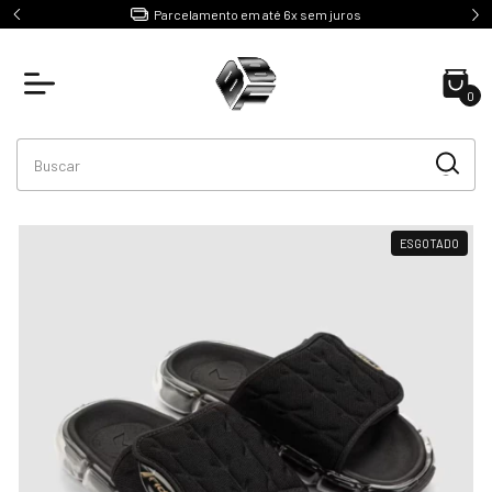
e R$499
Parcelamento em até 6x sem juros
0
ESGOTADO