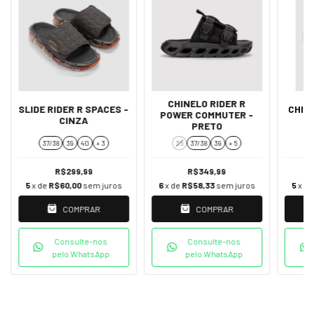
CHINELO RIDER R
SLIDE RIDER R SPACES -
CHIN
POWER COMMUTER -
CINZA
S
PRETO
37/38
39
40
+ 3
36
37/38
39
+ 5
R$299,99
R$349,99
5
x de
R$60,00
sem juros
6
x de
R$58,33
sem juros
5
x d
COMPRAR
COMPRAR
Consulte-nos
Consulte-nos
pelo WhatsApp
pelo WhatsApp