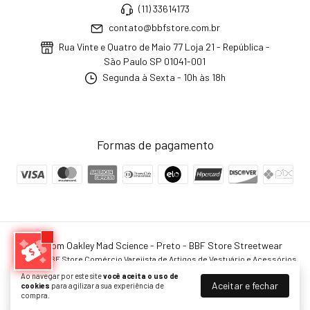
(11) 33614173
contato@bbfstore.com.br
Rua Vinte e Quatro de Maio 77 Loja 21 - República -
São Paulo SP 01041-001
Segunda à Sexta - 10h às 18h
Formas de pagamento
Moletom Oakley Mad Science - Preto
- BBF Store Streetwear
©2026. BBF Store Comércio Varejista de Artigos de Vestuário e Acessórios
LTDA - 20634377000100. Todos os direitos reservados.
Ao navegar por este site
você aceita o uso de
Aceitar e fechar
cookies
para agilizar a sua experiência de
compra.