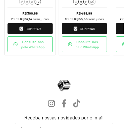
P
M
G
+ 2
G
M
P
GG
R$399,99
R$499,99
7
x de
R$57,14
sem juros
9
x de
R$55,55
sem juros
7
x d
COMPRAR
COMPRAR
Consulte-nos
Consulte-nos
pelo WhatsApp
pelo WhatsApp
Receba nossas novidades por e-mail