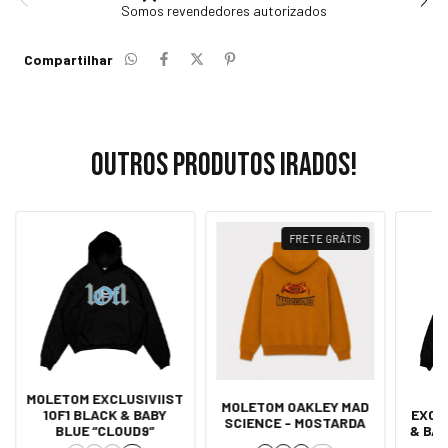
Somos revendedores autorizados
Compartilhar
Outros produtos irados!
FRETE GRÁTIS
MOLETOM EXCLUSIVIIST
M
MOLETOM OAKLEY MAD
1OF1 BLACK & BABY
EXCL
SCIENCE - MOSTARDA
BLUE “CLOUD9”
& BAB