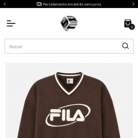
e R$499
Parcelamento em até 6x sem juros
0