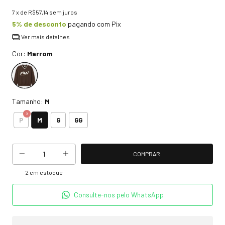
7
x de
R$57,14
sem juros
5% de desconto
pagando com Pix
Ver mais detalhes
Cor:
Marrom
Tamanho:
M
M
P
G
GG
2
em estoque
Consulte-nos pelo WhatsApp