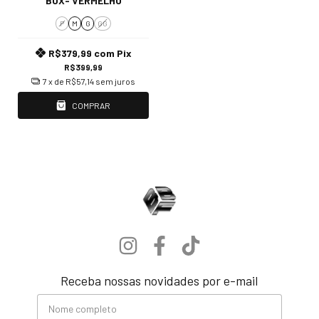
BOX- VERMELHO
P
M
G
GG
R$379,99
com
Pix
R$399,99
7
x de
R$57,14
sem juros
COMPRAR
Receba nossas novidades por e-mail