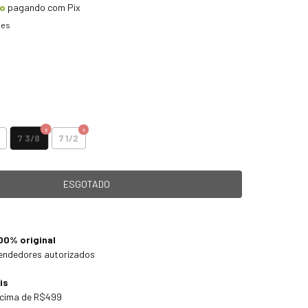
to
pagando com Pix
hes
7 3/8
7 1/2
00% original
endedores autorizados
is
cima de R$499