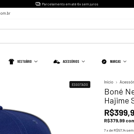
Parcelamento em até 6x sem juros
com.br
Vestuário
Acessórios
Marcas
Início
Acessór
ESGOTADO
Boné Ne
Hajime 
R$399,
R$379,99
co
7
x de
R$57,14
sem 