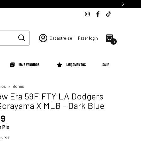
Cadastre-se
|
Fazer login
0
Mais Vendidos
Lançamentos
SALE
ios
Bonés
w Era 59FIFTY LA Dodgers
Sorayama X MLB - Dark Blue
99
m
Pix
juros