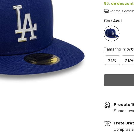
5% de descon
Ver mais detal
Cor:
Azul
Tamanho:
7 3/8
7 1/8
7 1/4
Produto 1
Somos rev
Frete Grát
Compras a