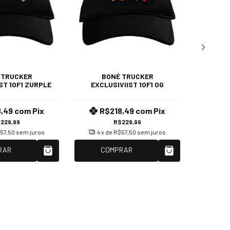
BONÉ 
 TRUCKER
BONÉ TRUCKER
WORLD
ST 1OF1 ZURPLE
EXCLUSIVIIST 1OF1 OG
T
8,49
com
Pix
R$218,49
com
Pix
R$
229,99
R$229,99
57,50
sem juros
4
x de
R$57,50
sem juros
7
x 
RAR
COMPRAR
C