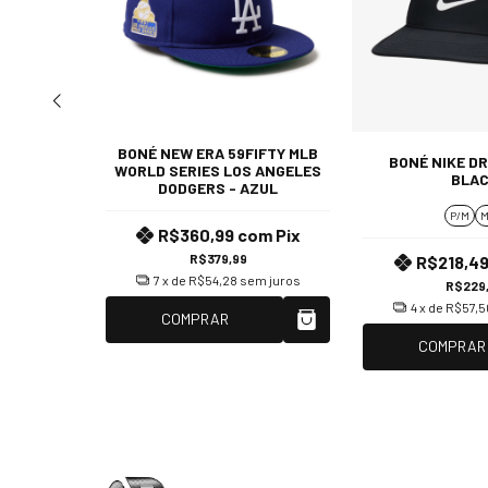
BONÉ NEW ERA 59FIFTY MLB
ER
BONÉ NIKE DRI
WORLD SERIES LOS ANGELES
 OG GRAY
BLA
DODGERS - AZUL
P/M
M
om
Pix
R$360,99
com
Pix
R$379,99
R$218,4
m juros
7
x de
R$54,28
sem juros
R$229
4
x de
R$57,5
COMPRAR
COMPRAR