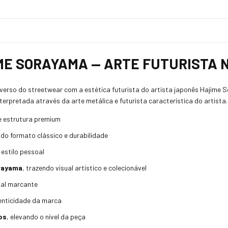
IME SORAYAMA — ARTE FUTURISTA
iverso do streetwear com a estética futurista do artista japonês Hajim
nterpretada através da arte metálica e futurista característica do artista.
e estrutura premium
ndo formato clássico e durabilidade
 estilo pessoal
orayama
, trazendo visual artístico e colecionável
ual marcante
enticidade da marca
os
, elevando o nível da peça