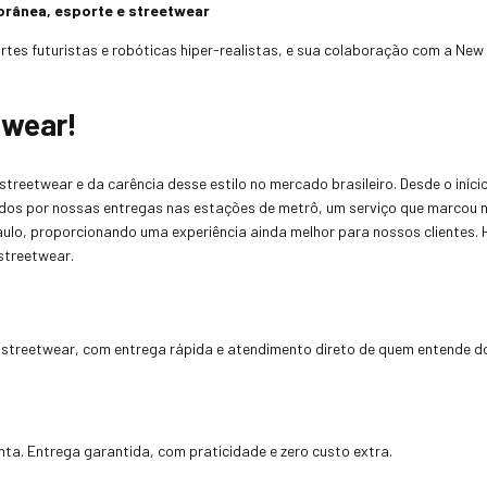
orânea, esporte e streetwear
es futuristas e robóticas hiper-realistas, e sua colaboração com a New
twear!
eetwear e da carência desse estilo no mercado brasileiro. Desde o início
dos por nossas entregas nas estações de metrô, um serviço que marcou 
Paulo, proporcionando uma experiência ainda melhor para nossos clientes.
streetwear.
streetwear, com entrega rápida e atendimento direto de quem entende do
nta. Entrega garantida, com praticidade e zero custo extra.