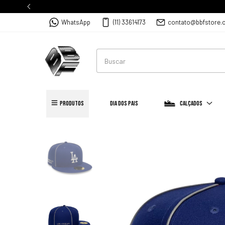
WhatsApp
(11) 33614173
contato@bbfstore.
PRODUTOS
Dia dos Pais
Calçados