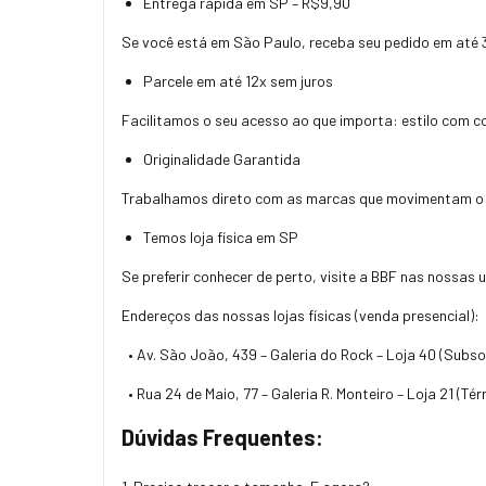
Entrega rápida em SP – R$9,90
Se você está em São Paulo, receba seu pedido em até 3 
Parcele em até 12x sem juros
Facilitamos o seu acesso ao que importa: estilo com c
Originalidade Garantida
Trabalhamos direto com as marcas que movimentam o s
Temos loja física em SP
Se preferir conhecer de perto, visite a BBF nas nossas
Endereços das nossas lojas físicas (venda presencial):
• Av. São João, 439 – Galeria do Rock – Loja 40 (Subso
• Rua 24 de Maio, 77 – Galeria R. Monteiro – Loja 21 (Té
Dúvidas Frequentes: