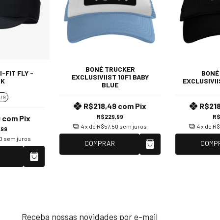
BONÉ TRUCKER
-FIT FLY -
BONÉ
EXCLUSIVIIST 1OF1 BABY
CK
EXCLUSIVII
BLUE
/G
R$218,49
com
Pix
R$21
R$229,99
R$
9
com
Pix
4
x de
R$57,50
sem juros
4
x de
R$
,99
0
sem juros
COMPRAR
COMP
Receba nossas novidades por e-mail