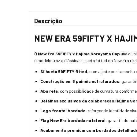
Descrição
NEW ERA 59FIFTY X HAJ
O
New Era 59FIFTY x Hajime Sorayama Cap
une o un
o modelo traz a clássica silhueta fitted da New Era rei
Silhueta 59FIFTY fitted
, com ajuste por tamanho 
Construção em 6 painéis estruturados
, garanti
Aba reta
, com possibilidade de curvatura conforme
Detalhes exclusivos da colaboração Hajime S
Logo frontal bordado
, reforçando identidade vis
Flag New Era bordada na lateral
, garantindo aut
Acabamento premium com bordados detalhad