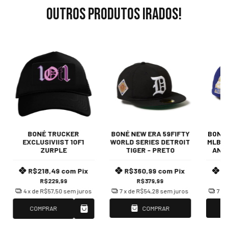
Outros produtos irados!
BONÉ TRUCKER
BONÉ NEW ERA 59FIFTY
BONÉ 
EXCLUSIVIIST 1OF1
WORLD SERIES DETROIT
MLB W
ZURPLE
TIGER - PRETO
ANG
R$218,49
com
Pix
R$360,99
com
Pix
R
R$229,99
R$379,99
4
x de
R$57,50
sem juros
7
x de
R$54,28
sem juros
7
x 
COMPRAR
COMPRAR