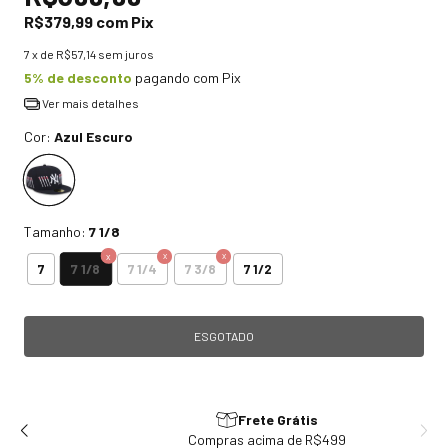
R$379,99
com
Pix
7
x de
R$57,14
sem juros
5% de desconto
pagando com Pix
Ver mais detalhes
Cor:
Azul Escuro
Tamanho:
7 1/8
7 1/8
7
7 1/4
7 3/8
7 1/2
Frete Grátis
Compras acima de R$499