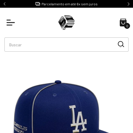
e R$499
Parcelamento em até 6x sem juros
0