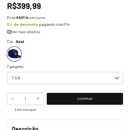
R$399,99
7
x de
R$57,14
sem juros
5% de desconto
pagando com Pix
Ver mais detalhes
Cor:
Azul
Tamanho
2
em estoque
Descrição