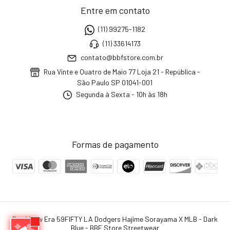
Entre em contato
(11) 99275-1182
(11) 33614173
contato@bbfstore.com.br
Rua Vinte e Quatro de Maio 77 Loja 21 - República -
São Paulo SP 01041-001
Segunda à Sexta - 10h às 18h
Formas de pagamento
Boné New Era 59FIFTY LA Dodgers Hajime Sorayama X MLB - Dark
Blue
- BBF Store Streetwear