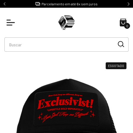
e R$499
Parcelamento em até 6x sem juros
0
ESGOTADO