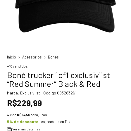
Início
Acessórios
Bonés
+10 vendidos
Boné trucker 1of1 exclusiviist
“Red Summer” Black & Red
Marca:
Exclusiviist
Código
603283261
R$229,99
4
x de
R$57,50
sem juros
5% de desconto
pagando com Pix
Ver mais detalhes