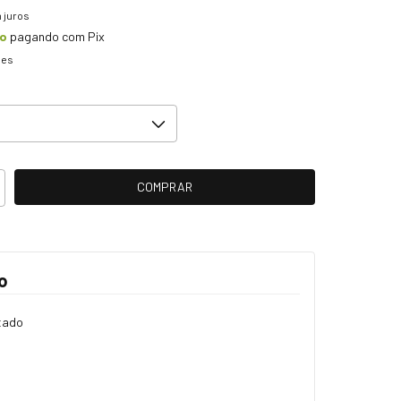
 juros
to
pagando com Pix
hes
o
tado