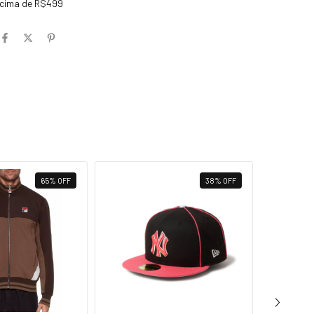
cima de R$499
65
%
OFF
38
%
OFF