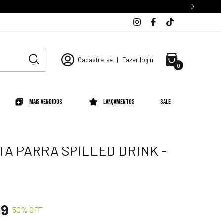
Cadastre-se
|
Fazer login
0
Mais Vendidos
Lançamentos
SALE
TA PARRA SPILLED DRINK -
99
50
% OFF