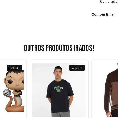
Compras a
Compartilhar
Outros produtos irados!
50
%
OFF
47
%
OFF