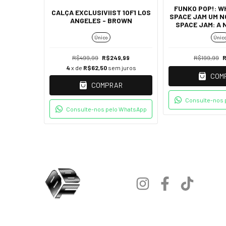
FUNKO POP!: W
 2002R -
CALÇA EXCLUSIVIIST 1OF1 LOS
SPACE JAM UM N
SCURO
ANGELES - BROWN
SPACE JAM: A 
#10
Único
Únic
9,99
R$499,99
R$249,99
R$199,99
R
 juros
4
x de
R$62,50
sem juros
COM
R
COMPRAR
Consulte-nos 
 WhatsApp
Consulte-nos pelo WhatsApp