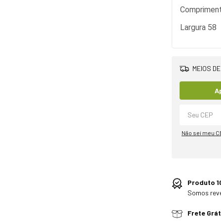
Comprimen
Largura 58
MEIOS DE
A
Não sei meu C
Produto 1
Somos rev
Frete Grát