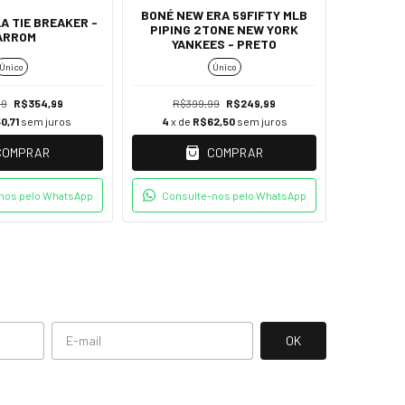
BONÉ NEW ERA 59FIFTY MLB
A TIE BREAKER -
CAMISET
PIPING 2TONE NEW YORK
ARROM
BR
YANKEES - PRETO
Único
Único
99
R$354,99
R$399,99
R$249,99
R$
0,71
sem juros
4
x de
R$62,50
sem juros
2
x de
COMPRAR
COMPRAR
nos pelo WhatsApp
Consulte-nos pelo WhatsApp
Consu