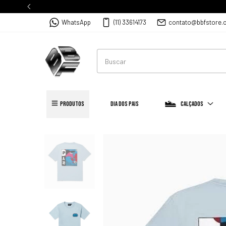
WhatsApp
(11) 33614173
contato@bbfstore.
PRODUTOS
Dia dos Pais
Calçados