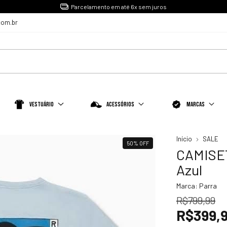
Parcelamento em até 6x sem juros
com.br
Vestuário
Acessórios
Marcas
Início
SALE
50
%
OFF
CAMISE
Azul
Marca:
Parra
R$799,99
R$399,