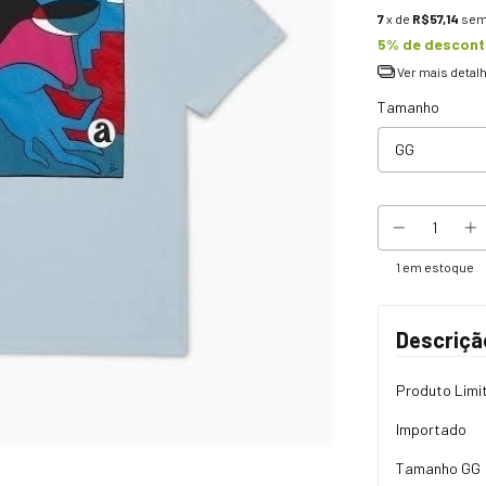
7
x de
R$57,14
sem
5% de descon
Ver mais detal
Tamanho
1
em estoque
Descriçã
Produto Limi
Importado
Tamanho GG