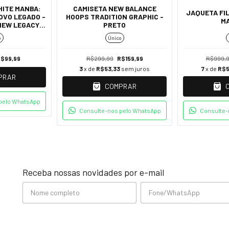
HITE MANBA:
CAMISETA NEW BALANCE
JAQUETA FIL
OVO LEGADO -
HOOPS TRADITION GRAPHIC -
M
NEW LEGACY
PRETO
89
o
Único
$99,99
R$299,99
R$159,99
R$999,
3
x de
R$53,33
sem juros
7
x de
R$5
PRAR
COMPRAR
pelo WhatsApp
Consulte-nos pelo WhatsApp
Consulte-
Receba nossas novidades por e-mail