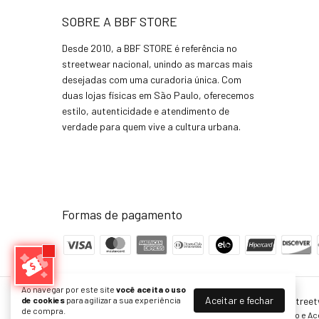
SOBRE A BBF STORE
Desde 2010, a BBF STORE é referência no
streetwear nacional, unindo as marcas mais
desejadas com uma curadoria única. Com
duas lojas físicas em São Paulo, oferecemos
estilo, autenticidade e atendimento de
verdade para quem vive a cultura urbana.
Formas de pagamento
Ao navegar por este site
você aceita o uso
Aceitar e fechar
CAMISETA PARRA SPILLED DRINK - Azul
- BBF Store Stree
de cookies
para agilizar a sua experiência
de compra.
©2026. BBF Store Comércio Varejista de Artigos de Vestuário e A