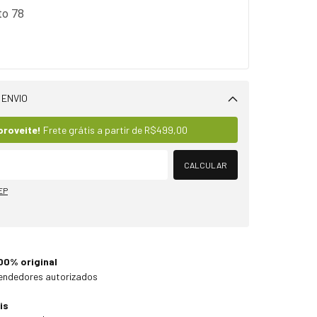
to 78
 ENVIO
Alterar CEP
proveite!
Frete grátis a partir de
R$499,00
CALCULAR
EP
00% original
endedores autorizados
is