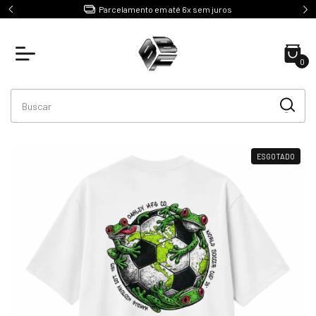
e R$499
Parcelamento em até 6x sem juros
0
ESGOTADO