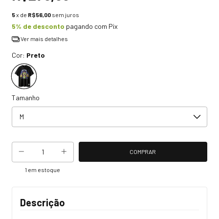
5
x de
R$56,00
sem juros
5% de desconto
pagando com Pix
Ver mais detalhes
Cor:
Preto
Tamanho
1
em estoque
Descrição