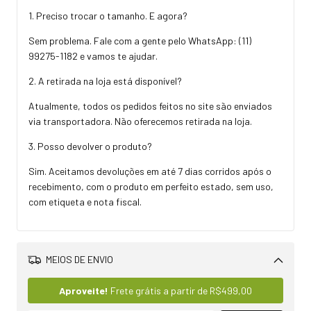
1. Preciso trocar o tamanho. E agora?
Sem problema. Fale com a gente pelo WhatsApp:
(11)
99275-1182
e vamos te ajudar.
2. A retirada na loja está disponível?
Atualmente, todos os pedidos feitos no site são enviados
via transportadora. Não oferecemos retirada na loja.
3. Posso devolver o produto?
Sim. Aceitamos devoluções em até 7 dias corridos após o
recebimento, com o produto em perfeito estado, sem uso,
com etiqueta e nota fiscal.
MEIOS DE ENVIO
Alterar CEP
Aproveite!
Frete grátis a partir de
R$499,00