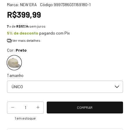
Marca:
NEW ERA
Código
9997386031169180-1
R$399,99
7
x de
R$57,14
sem juros
5% de desconto
pagando com Pix
Ver mais detalhes
Cor:
Preto
Tamanho
1
em estoque