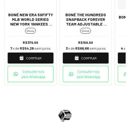
BONÉ NEW ERA 59FIFTY
BONÉ THE HUNDREDS
BONÉ 
MLB WORLD SERIES
SNAPBACK FOREVER
NEW YORK YANKEES -
TEAM ADJUSTABLE -
AZUL
GRAY / WHITE
Único
Único
R$379,99
R$199,99
7
x de
R$54,28
sem juros
3
x de
R$66,66
sem juros
4
x d
COMPRAR
COMPRAR
Consulte-nos
Consulte-nos
pelo WhatsApp
pelo WhatsApp