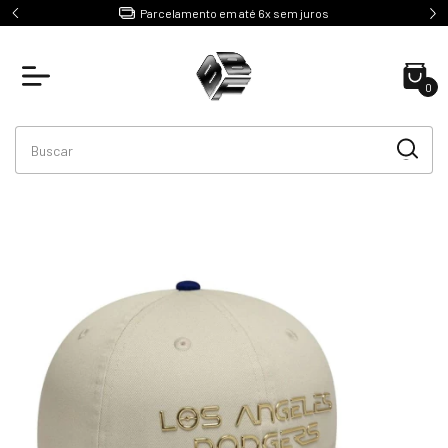
e R$499
Parcelamento em até 6x sem juros
0