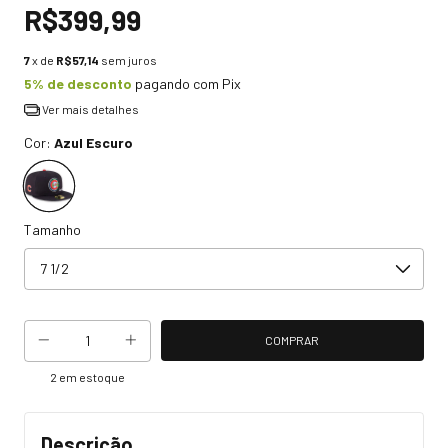
R$399,99
7
x de
R$57,14
sem juros
5% de desconto
pagando com Pix
Ver mais detalhes
Cor:
Azul Escuro
Tamanho
2
em estoque
Descrição