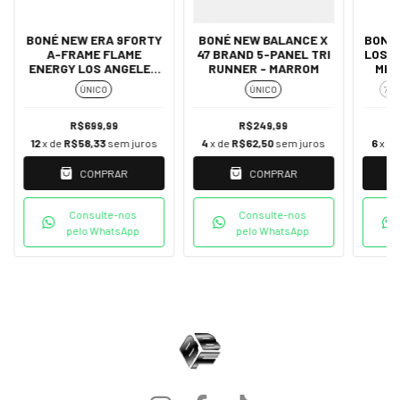
BONÉ NEW ERA 9FORTY
BONÉ NEW BALANCE X
BONÉ 
A-FRAME FLAME
47 BRAND 5-PANEL TRI
LOS 
ENERGY LOS ANGELES
RUNNER - MARROM
MLB
DODGERS
ÚNICO
ÚNICO
7 1/
R$699,99
R$249,99
12
x de
R$58,33
sem juros
4
x de
R$62,50
sem juros
6
x d
COMPRAR
COMPRAR
Consulte-nos
Consulte-nos
pelo WhatsApp
pelo WhatsApp