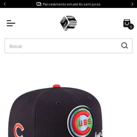
e R$499
Parcelamento em até 6x sem juros
0