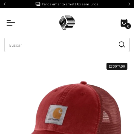
e R$499
Parcelamento em até 6x sem juros
0
ESGOTADO