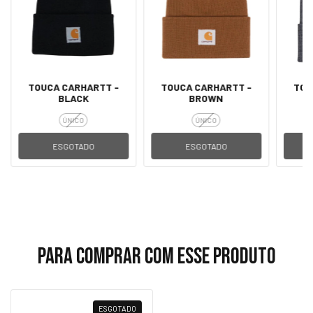
TOUCA CARHARTT -
TOUCA CARHARTT -
TOU
BLACK
BROWN
ÚNICO
ÚNICO
ESGOTADO
ESGOTADO
Para comprar com esse produto
ESGOTADO