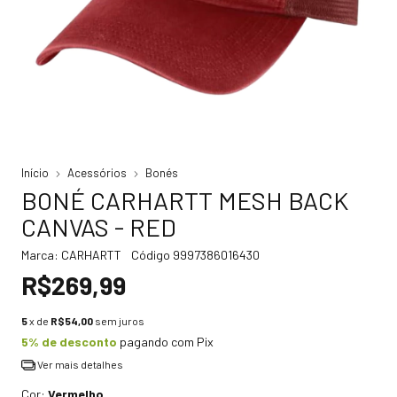
Início
Acessórios
Bonés
BONÉ CARHARTT MESH BACK
CANVAS - RED
Marca:
CARHARTT
Código
9997386016430
R$269,99
5
x de
R$54,00
sem juros
5% de desconto
pagando com Pix
Ver mais detalhes
Cor:
Vermelho