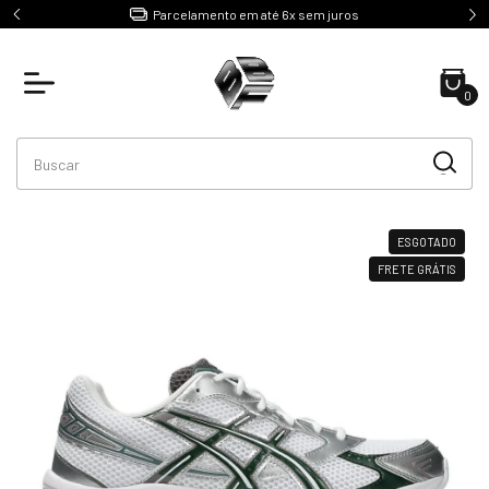
e R$499
Parcelamento em até 6x sem juros
0
ESGOTADO
FRETE GRÁTIS