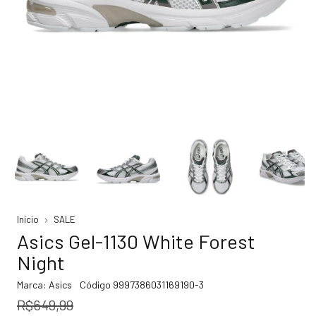
Início
SALE
Asics Gel-1130 White Forest
Night
Marca:
Asics
Código
9997386031169190-3
R$649,99