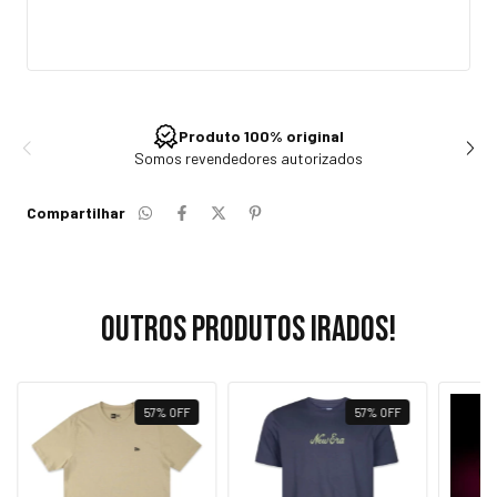
Produto 100% original
Somos revendedores autorizados
Compartilhar
Outros produtos irados!
57
%
OFF
57
%
OFF