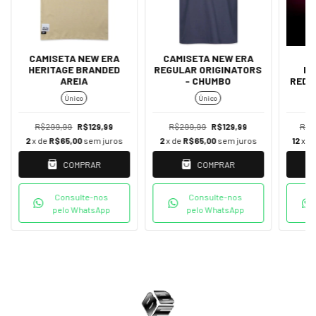
CAMISETA NEW ERA
CAMISETA NEW ERA
Ó
HERITAGE BRANDED
REGULAR ORIGINATORS
EL
AREIA
- CHUMBO
REDL
Único
Único
R$299,99
R$129,99
R$299,99
R$129,99
R$1
2
x de
R$65,00
sem juros
2
x de
R$65,00
sem juros
12
x d
COMPRAR
COMPRAR
Consulte-nos
Consulte-nos
pelo WhatsApp
pelo WhatsApp