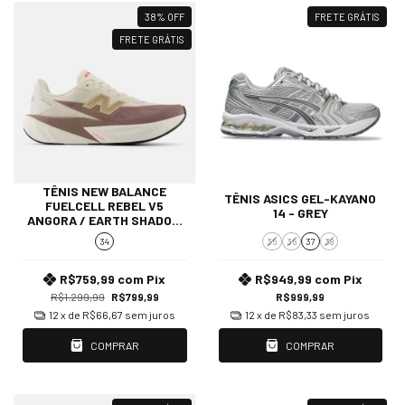
38
%
OFF
FRETE GRÁTIS
FRETE GRÁTIS
TÊNIS NEW BALANCE
TÊNIS ASICS GEL-KAYANO
FUELCELL REBEL V5
14 - GREY
ANGORA / EARTH SHADOW
AND SEA SALT
34
35
36
37
38
R$759,99
com
Pix
R$949,99
com
Pix
R$1.299,99
R$799,99
R$999,99
12
x de
R$66,67
sem juros
12
x de
R$83,33
sem juros
COMPRAR
COMPRAR