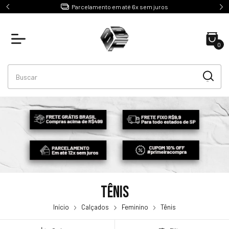
e R$499
Parcelamento em até 6x sem juros
0
Tênis
Início
Calçados
Feminino
Tênis