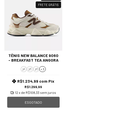
FRETE GRÁTIS
TÊNIS NEW BALANCE 9060
- BREAKFAST TEA ANGORA
34
35
36
+ 3
R$1.234,99
com
Pix
R$1.299,99
12
x de
R$108,33
sem juros
ESGOTADO