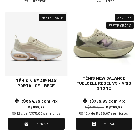
Ordenar
Filtrar
FRETE GRÁTIS
38
%
OFF
FRETE GRÁTIS
TÊNIS NEW BALANCE
TÊNIS NIKE AIR MAX
FUELCELL REBEL V5 - ARID
PORTAL SE - BEGE
STONE
R$854,99
com
Pix
R$759,99
com
Pix
R$899,99
R$1.299,99
R$799,99
12
x de
R$75,00
sem juros
12
x de
R$66,67
sem juros
COMPRAR
COMPRAR