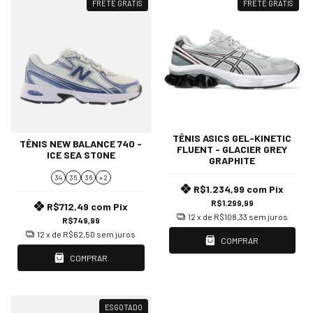
FRETE GRÁTIS
FRETE GRÁTIS
TÊNIS ASICS GEL-KINETIC
TÊNIS NEW BALANCE 740 -
FLUENT - GLACIER GREY
ICE SEA STONE
GRAPHITE
34
35
36
+ 2
R$1.234,99
com
Pix
R$1.299,99
R$712,49
com
Pix
12
x de
R$108,33
sem juros
R$749,99
12
x de
R$62,50
sem juros
COMPRAR
COMPRAR
ESGOTADO