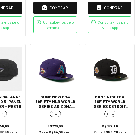
OMPRAR
COMPRAR
COMPRAR
te-nos pelo
Consulte-nos pelo
Consulte-nos pelo
tsApp
WhatsApp
WhatsApp
W BALANCE
BONÉ NEW ERA
BONÉ NEW ERA
ND 5-PANEL
59FIFTY MLB WORLD
59FIFTY WORLD
ER - PRETO
SERIES ARIZONA
SERIES DETROIT
DIAMONDBACKS -
TIGER - PRETO
ICO
Único
Único
ROXO
49,99
R$379,99
R$379,99
62,50
sem
7
x de
R$54,28
sem
7
x de
R$54,28
sem