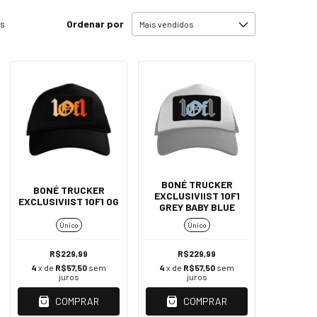
Ordenar por
os
BONÉ TRUCKER
BONÉ TRUCKER
EXCLUSIVIIST 1OF1
EXCLUSIVIIST 1OF1 OG
GREY BABY BLUE
Único
Único
R$229,99
R$229,99
4
x de
R$57,50
sem
4
x de
R$57,50
sem
juros
juros
COMPRAR
COMPRAR