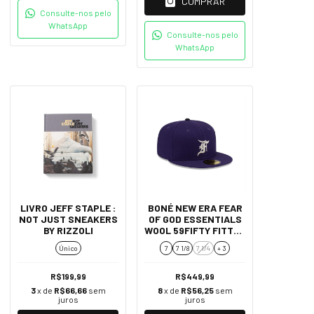
COMPRAR
Consulte-nos pelo
WhatsApp
Consulte-nos pelo
WhatsApp
LIVRO JEFF STAPLE :
BONÉ NEW ERA FEAR
NOT JUST SNEAKERS
OF GOD ESSENTIALS
BY RIZZOLI
WOOL 59FIFTY FITTED
COLORADO ROCKIES -
Único
7
7 1/8
7 1/4
+ 3
ROXO
R$199,99
R$449,99
3
x de
R$66,66
sem
8
x de
R$56,25
sem
juros
juros