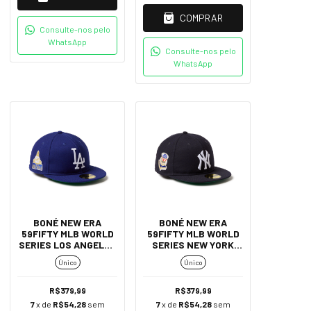
COMPRAR
Consulte-nos pelo
WhatsApp
Consulte-nos pelo
WhatsApp
BONÉ NEW ERA
BONÉ NEW ERA
59FIFTY MLB WORLD
59FIFTY MLB WORLD
SERIES LOS ANGELES
SERIES NEW YORK
DODGERS - AZUL
YANKEES - AZUL
Único
Único
R$379,99
R$379,99
7
x de
R$54,28
sem
7
x de
R$54,28
sem