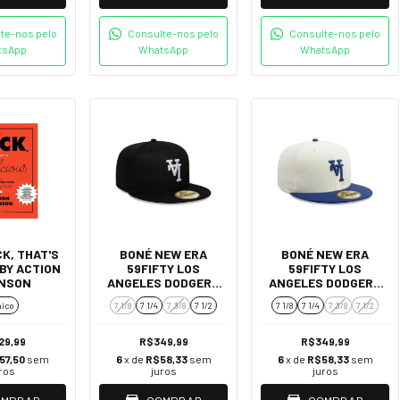
te-nos pelo
Consulte-nos pelo
Consulte-nos pelo
tsApp
WhatsApp
WhatsApp
CK, THAT'S
BONÉ NEW ERA
BONÉ NEW ERA
 BY ACTION
59FIFTY LOS
59FIFTY LOS
NSON
ANGELES DODGERS
ANGELES DODGERS
MLB UPSIDE DOWN -
MLB UPSIDE DOWN -
ico
7 1/8
7 1/4
7 3/8
7 1/2
7 1/8
7 1/4
7 3/8
7 1/2
PRETO
BRANCO
29,99
R$349,99
R$349,99
57,50
sem
6
x de
R$58,33
sem
6
x de
R$58,33
sem
ros
juros
juros