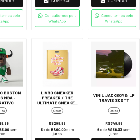
OMPRAR
COMPRAR
COMPRAR
te-nos pelo
Consulte-nos pelo
Consulte-nos pelo
tsApp
WhatsApp
WhatsApp
LO BOSTON
LIVRO SNEAKER
VINIL JACKBOYS: LP
S NBA -
FREAKER / THE
TRAVIS SCOTT
RATIVO
ULTIMATE SNEAKER
BOOK TASCHEN 40TH
ico
Único
Único
ED.
29,99
R$299,99
R$349,99
65,00
sem
5
x de
R$60,00
sem
6
x de
R$58,33
sem
ros
juros
juros