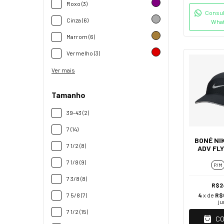
Roxo (3)
Consul
Cinza (6)
Wha
Marrom (6)
Vermelho (3)
Ver mais
Tamanho
39-43 (2)
7 (14)
BONÉ NIK
7 1/2 (8)
ADV FLY
7 1/8 (9)
P/M
7 3/8 (8)
R$2
7 5/8 (7)
4
x de
R$
ju
7 1/2 (15)
C