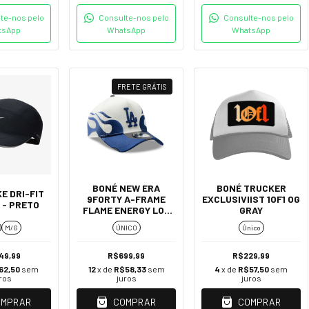
te-nos pelo
Consulte-nos pelo
Consulte-nos pelo
tsApp
WhatsApp
WhatsApp
FRETE GRÁTIS
BONÉ NEW ERA
BONÉ TRUCKER
E DRI-FIT
9FORTY A-FRAME
EXCLUSIVIIST 1OF1 OG
 - PRETO
FLAME ENERGY LOS
GRAY
ANGELES DODGERS
M/G
ÚNICO
Único
49,99
R$699,99
R$229,99
62,50
sem
12
x de
R$58,33
sem
4
x de
R$57,50
sem
ros
juros
juros
OMPRAR
COMPRAR
COMPRAR