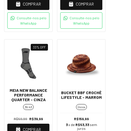
COMPRAR
COMPRAR
Consulte-nos pelo
Consulte-nos pelo
WhatsApp
WhatsApp
33
%
OFF
MEIA NEW BALANCE
BUCKET BBF CROCHÊ
PERFORMANCE
LIFESTYLE - MARROM
QUARTER - CINZA
39-43
Único
R$59,99
R$39,99
R$159,99
3
x de
R$53,33
sem
juros
COMPRAR