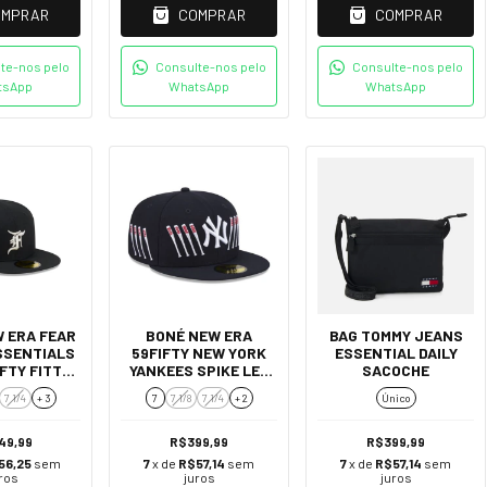
OMPRAR
COMPRAR
COMPRAR
te-nos pelo
Consulte-nos pelo
Consulte-nos pelo
tsApp
WhatsApp
WhatsApp
 ERA FEAR
BONÉ NEW ERA
BAG TOMMY JEANS
SSENTIALS
59FIFTY NEW YORK
ESSENTIAL DAILY
FTY FITTED
YANKEES SPIKE LEE
SACOCHE
HITE SOX -
BATS - AZUL
7 1/4
+ 3
7
7 1/8
7 1/4
+ 2
Único
ETO
MARINHO
49,99
R$399,99
R$399,99
56,25
sem
7
x de
R$57,14
sem
7
x de
R$57,14
sem
ros
juros
juros