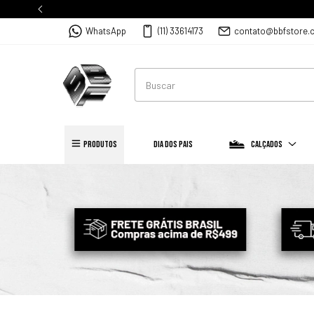
WhatsApp
(11) 33614173
contato@bbfstore.
PRODUTOS
Dia dos Pais
Calçados