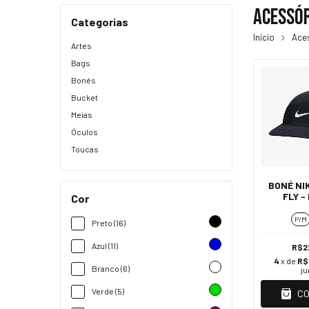
Acessó
Categorias
Início
Ace
Artes
Bags
Bonés
Bucket
Meias
Óculos
Toucas
BONÉ NIK
FLY -
Cor
P/M
Preto (16)
Azul (11)
R$2
4
x de
R$
Branco (6)
ju
Verde (5)
C