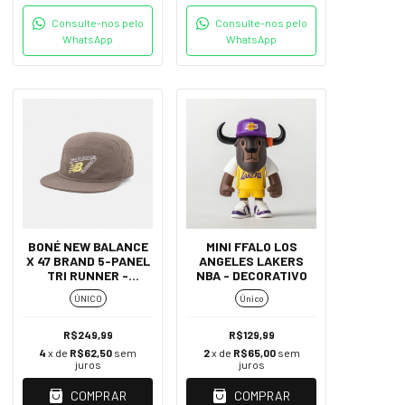
Consulte-nos pelo
Consulte-nos pelo
WhatsApp
WhatsApp
BONÉ NEW BALANCE
MINI FFALO LOS
X 47 BRAND 5-PANEL
ANGELES LAKERS
TRI RUNNER -
NBA - DECORATIVO
MARROM
ÚNICO
Único
R$249,99
R$129,99
4
x de
R$62,50
sem
2
x de
R$65,00
sem
juros
juros
COMPRAR
COMPRAR