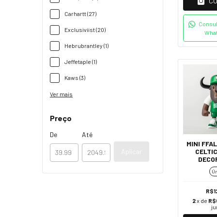
C
Carhartt (27)
Consul
Exclusiviist (20)
Wha
Hebrubrantley (1)
Jeffetaple (1)
Kaws (3)
Ver mais
Preço
De
Até
MINI FFA
Aplicar
CELTIC
DECO
Ún
R$1
2
x de
R$
ju