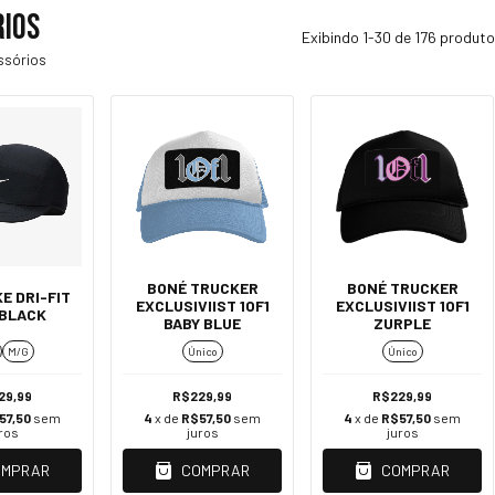
rios
Exibindo 1-30 de 176 produt
ssórios
BONÉ TRUCKER
BONÉ TRUCKER
E DRI-FIT
EXCLUSIVIIST 1OF1
EXCLUSIVIIST 1OF1
 BLACK
BABY BLUE
ZURPLE
M/G
Único
Único
29,99
R$229,99
R$229,99
57,50
sem
4
x de
R$57,50
sem
4
x de
R$57,50
sem
ros
juros
juros
OMPRAR
COMPRAR
COMPRAR