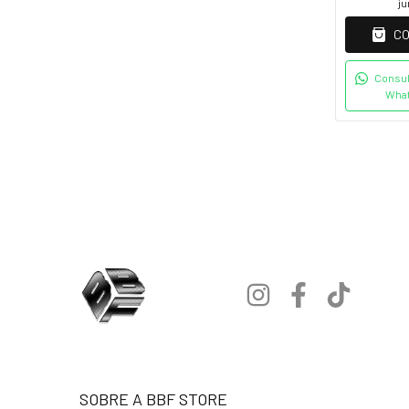
ju
C
Consul
Wha
SOBRE A BBF STORE