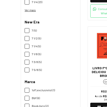
7 1/4 (23)
Consul
Ver mais
Wha
New Era
7 (5)
7 1/2 (5)
7 1/4 (5)
7 1/8 (5)
7 3/8 (5)
LIVRO F*
7 5/8 (5)
DELICIOU
BRO
Marca
Ún
1of1,exclusiviist (1)
R$2
4
x de
R$
Bbf (6)
ju
Book,livro (2)