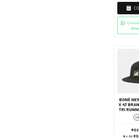
C
Consul
Wha
BONÉ NE
X 47 BRA
TRI RUNN
ÚN
R$2
4
x de
R$