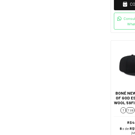
C
Consul
Wha
BONÉ NEW
OF GOD E
WOOL 59FI
CHICAGO W
7
7 1/8
PR
R$4
8
x de
R$
ju