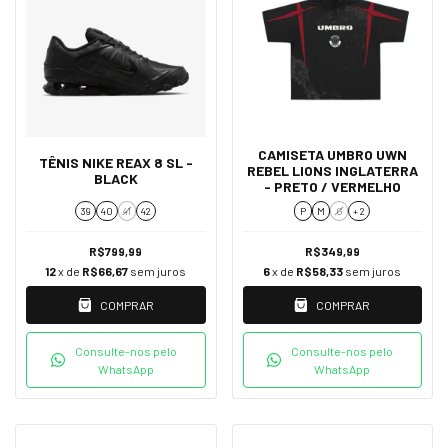
CAMISETA UMBRO UWN
TÊNIS NIKE REAX 8 SL -
REBEL LIONS INGLATERRA
BLACK
- PRETO / VERMELHO
39
40
41
42
P
M
G
+ 2
R$799,99
R$349,99
12
x de
R$66,67
sem juros
6
x de
R$58,33
sem juros
COMPRAR
COMPRAR
Consulte-nos pelo
Consulte-nos pelo
WhatsApp
WhatsApp