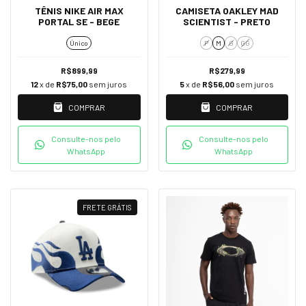
TÊNIS NIKE AIR MAX
CAMISETA OAKLEY MAD
PORTAL SE - BEGE
SCIENTIST - PRETO
Único
P
M
G
GG
R$899,99
R$279,99
12
x de
R$75,00
sem juros
5
x de
R$56,00
sem juros
COMPRAR
COMPRAR
Consulte-nos pelo
Consulte-nos pelo
WhatsApp
WhatsApp
FRETE GRÁTIS