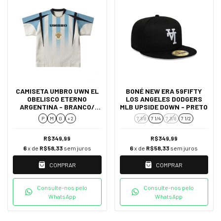
CAMISETA UMBRO UWN EL
BONÉ NEW ERA 59FIFTY
OBELISCO ETERNO
LOS ANGELES DODGERS
ARGENTINA - BRANCO/
MLB UPSIDE DOWN - PRETO
AZUL
P
M
G
+ 2
7 1/8
7 1/4
7 3/8
7 1/2
R$349,99
R$349,99
6
x de
R$58,33
sem juros
6
x de
R$58,33
sem juros
COMPRAR
COMPRAR
Consulte-nos pelo
Consulte-nos pelo
WhatsApp
WhatsApp