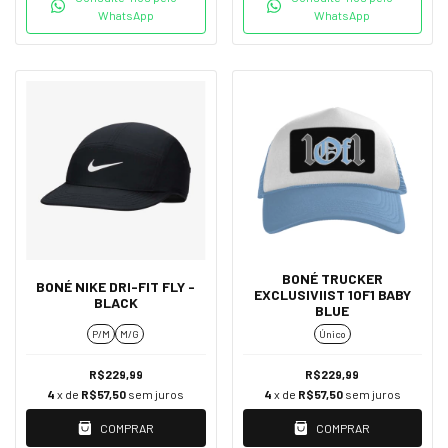
WhatsApp
WhatsApp
BONÉ TRUCKER
BONÉ NIKE DRI-FIT FLY -
EXCLUSIVIIST 1OF1 BABY
BLACK
BLUE
P/M
M/G
Único
R$229,99
R$229,99
4
x de
R$57,50
sem juros
4
x de
R$57,50
sem juros
COMPRAR
COMPRAR