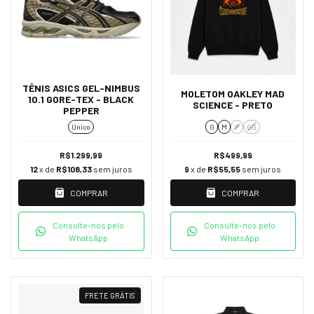
TÊNIS ASICS GEL-NIMBUS
MOLETOM OAKLEY MAD
10.1 GORE-TEX - BLACK
SCIENCE - PRETO
PEPPER
Único
G
M
P
GG
R$1.299,99
R$499,99
12
x de
R$108,33
sem juros
9
x de
R$55,55
sem juros
COMPRAR
COMPRAR
Consulte-nos pelo
Consulte-nos pelo
WhatsApp
WhatsApp
FRETE GRÁTIS