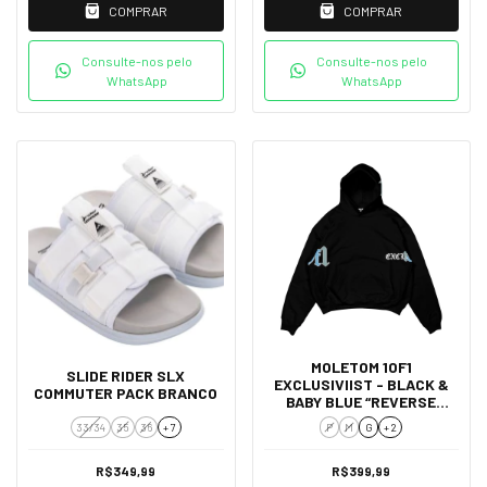
COMPRAR
COMPRAR
Consulte-nos pelo
Consulte-nos pelo
WhatsApp
WhatsApp
MOLETOM 1OF1
SLIDE RIDER SLX
EXCLUSIVIIST - BLACK &
COMMUTER PACK BRANCO
BABY BLUE “REVERSE
CLOUDS”
33/34
35
36
+ 7
P
M
G
+ 2
R$349,99
R$399,99