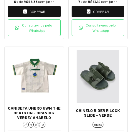
6
x de
R$58,33
sem juros
7
x de
R$57,14
sem juros
COMPRAR
COMPRAR
Consulte-nos pelo
Consulte-nos pelo
WhatsApp
WhatsApp
CAMISETA UMBRO UWN THE
CHINELO RIDER R LOCK
HEATS ON - BRANCO/
SLIDE - VERDE
VERDE/ AMARELO
P
M
G
+ 2
Único