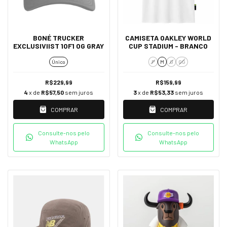
BONÉ TRUCKER
CAMISETA OAKLEY WORLD
EXCLUSIVIIST 1OF1 OG GRAY
CUP STADIUM - BRANCO
Único
P
M
G
GG
R$229,99
R$159,99
4
x de
R$57,50
sem juros
3
x de
R$53,33
sem juros
COMPRAR
COMPRAR
Consulte-nos pelo
Consulte-nos pelo
WhatsApp
WhatsApp