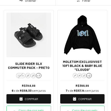
Ordenar
Filtrar
MOLETOM EXCLUSIVIIST
SLIDE RIDER SLX
1OF1 BLACK & BABY BLUE
COMMUTER PACK - PRETO
“CLOUD9”
33/34
35
36
+ 7
P
M
G
+ 2
R$349,99
R$399,99
6
x de
R$58,33
sem juros
7
x de
R$57,14
sem juros
COMPRAR
COMPRAR
Consulte-nos pelo
Consulte-nos pelo