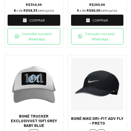
R$349,99
R$299,99
6
x de
R$58,33
sem juros
5
x de
R$60,00
sem juros
COMPRAR
COMPRAR
Consulte-nos pelo
Consulte-nos pelo
WhatsApp
WhatsApp
BONÉ TRUCKER
BONÉ NIKE DRI-FIT ADV FLY
EXCLUSIVIIST 1OF1 GREY
- PRETO
BABY BLUE