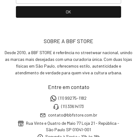
SOBRE A BBF STORE
Desde 2010, a BBF STORE é referência no streetwear nacional, unindo
as marcas mais desejadas com uma curadoria única. Com duas lojas
físicas em São Paulo, oferecemos estilo, autenticidade e
atendimento de verdade para quem vive a cultura urbana.
Entre em contato
(11) 99275-1182
(11) 33614173
contato@bbfstore.com.br
Rua Vinte e Quatro de Maio 77 Loja 21 - República -
São Paulo SP 01041-001
Segunda à Sexta - 10h às 18h