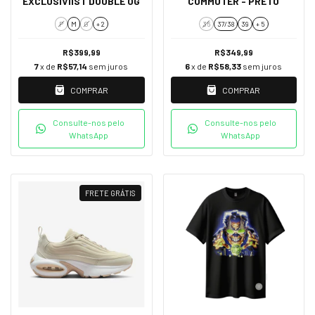
EXCLUSIVIIST DOUBLE OG
COMMUTER - PRETO
P
M
G
+ 2
36
37/38
39
+ 5
R$399,99
R$349,99
7
x de
R$57,14
sem juros
6
x de
R$58,33
sem juros
COMPRAR
COMPRAR
Consulte-nos pelo
Consulte-nos pelo
WhatsApp
WhatsApp
FRETE GRÁTIS