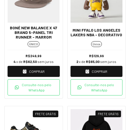
BONÉ NEW BALANCE X 47
MINI FFALO LOS ANGELES
BRAND 5-PANEL TRI
LAKERS NBA - DECORATIVO
RUNNER - MARROM
ÚNICO
Único
R$249,99
R$129,99
4
x de
R$62,50
sem juros
2
x de
R$65,00
sem juros
COMPRAR
COMPRAR
Consulte-nos pelo
Consulte-nos pelo
WhatsApp
WhatsApp
FRETE GRÁTIS
FRETE GRÁTIS