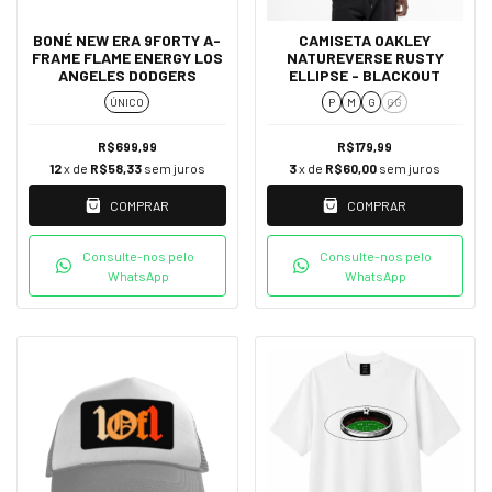
BONÉ NEW ERA 9FORTY A-
CAMISETA OAKLEY
FRAME FLAME ENERGY LOS
NATUREVERSE RUSTY
ANGELES DODGERS
ELLIPSE - BLACKOUT
ÚNICO
P
M
G
GG
R$699,99
R$179,99
12
x de
R$58,33
sem juros
3
x de
R$60,00
sem juros
COMPRAR
COMPRAR
Consulte-nos pelo
Consulte-nos pelo
WhatsApp
WhatsApp