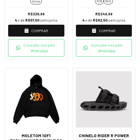
Único
P/M
M/G
R$229,99
R$249,99
4
x de
R$57,50
sem juros
4
x de
R$62,50
sem juros
COMPRAR
COMPRAR
Consulte-nos pelo
Consulte-nos pelo
WhatsApp
WhatsApp
MOLETOM 1OF1
CHINELO RIDER R POWER