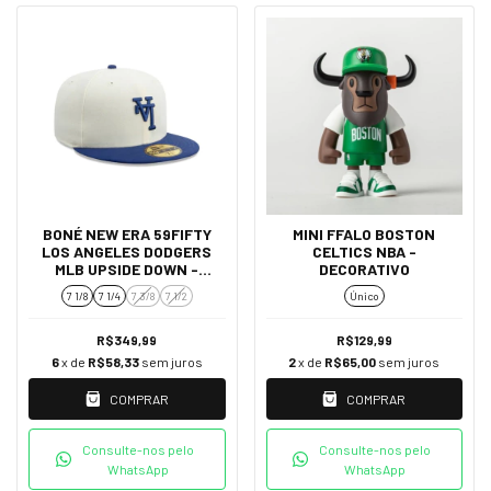
BONÉ NEW ERA 59FIFTY
MINI FFALO BOSTON
LOS ANGELES DODGERS
CELTICS NBA -
MLB UPSIDE DOWN -
DECORATIVO
BRANCO
7 1/8
7 1/4
7 3/8
7 1/2
Único
R$349,99
R$129,99
6
x de
R$58,33
sem juros
2
x de
R$65,00
sem juros
COMPRAR
COMPRAR
Consulte-nos pelo
Consulte-nos pelo
WhatsApp
WhatsApp