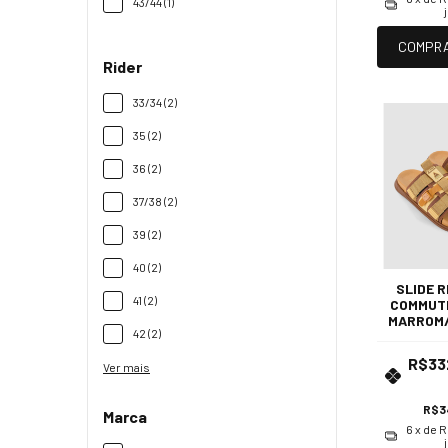
43/44 (1)
COMPR
Rider
33/34 (2)
35 (2)
36 (2)
37/38 (2)
39 (2)
40 (2)
SLIDE R
41 (2)
COMMUTE
MARROM
42 (2)
R$33
Ver mais
R$3
Marca
6
x de
R