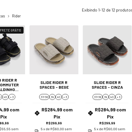
Exibindo 1-12 de 12 produto
cas
Rider
FRETE GRÁTIS
 RIDER R
SLIDE RIDER R
SLIDE RIDER R
COMMUTER
SPACES - BEGE
SPACES - CINZA
ALDINHO
ÚCHO
9
40
+ 3
37/38
39
40
+ 3
37/38
39
40
+ 3
4,99
com
R$284,99
com
R$284,99
com
Pix
Pix
Pix
99,99
R$299,99
R$299,99
$55,55
sem
5
x de
R$60,00
sem
5
x de
R$60,00
sem