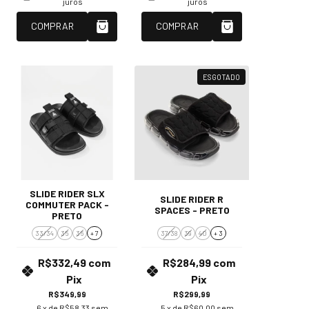
juros
juros
COMPRAR
COMPRAR
ESGOTADO
SLIDE RIDER SLX
SLIDE RIDER R
COMMUTER PACK -
SPACES - PRETO
PRETO
33/34
35
36
+ 7
37/38
39
40
+ 3
R$332,49
com
R$284,99
com
Pix
Pix
R$349,99
R$299,99
6
x de
R$58,33
sem
5
x de
R$60,00
sem