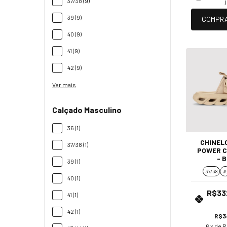
37/38 (9)
39 (9)
COMPR
40 (9)
41 (9)
42 (9)
Ver mais
Calçado Masculino
36 (1)
CHINELO
37/38 (1)
POWER 
- 
39 (1)
37/38
3
40 (1)
R$33
41 (1)
42 (1)
R$3
6
x de
R