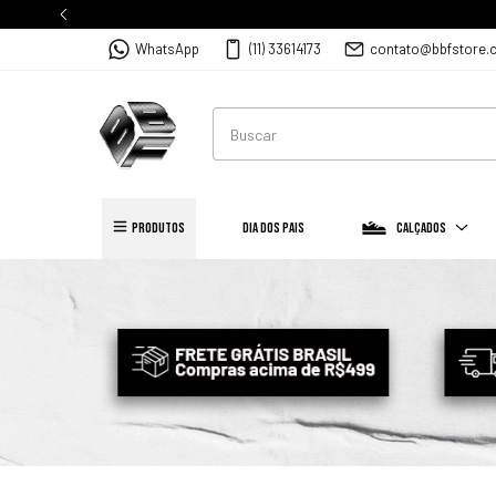
WhatsApp
(11) 33614173
contato@bbfstore.
PRODUTOS
Dia dos Pais
Calçados