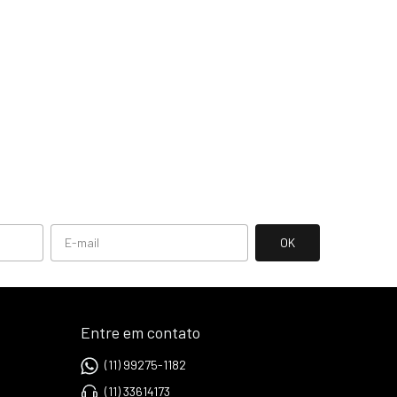
Entre em contato
(11) 99275-1182
(11) 33614173