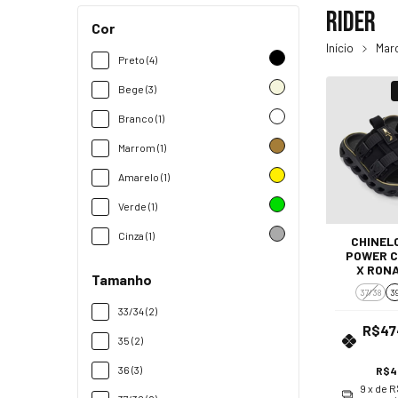
Rider
Cor
Início
Mar
Preto (4)
Bege (3)
Branco (1)
Marrom (1)
Amarelo (1)
Verde (1)
Cinza (1)
CHINELO
POWER 
X RON
Tamanho
GA
37/38
3
33/34 (2)
R$47
35 (2)
36 (3)
R$4
9
x de
R