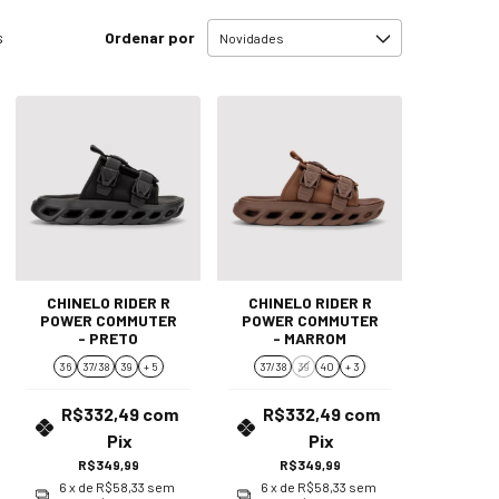
Ordenar por
s
CHINELO RIDER R
CHINELO RIDER R
POWER COMMUTER
POWER COMMUTER
- PRETO
- MARROM
36
37/38
39
+ 5
37/38
39
40
+ 3
R$332,49
com
R$332,49
com
Pix
Pix
R$349,99
R$349,99
6
x de
R$58,33
sem
6
x de
R$58,33
sem