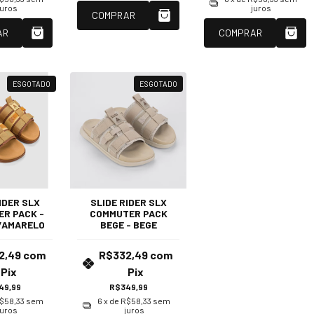
juros
juros
COMPRAR
AR
COMPRAR
ESGOTADO
ESGOTADO
IDER SLX
SLIDE RIDER SLX
R PACK -
COMMUTER PACK
/AMARELO
BEGE - BEGE
2,49
com
R$332,49
com
Pix
Pix
49,99
R$349,99
$58,33
sem
6
x de
R$58,33
sem
juros
juros