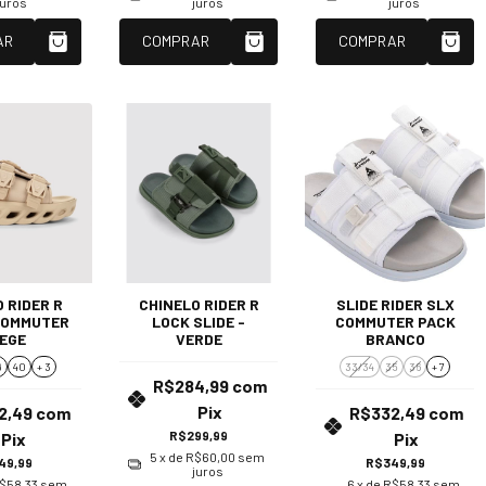
juros
juros
juros
AR
COMPRAR
COMPRAR
 RIDER R
CHINELO RIDER R
SLIDE RIDER SLX
COMMUTER
LOCK SLIDE -
COMMUTER PACK
BEGE
VERDE
BRANCO
9
40
+ 3
33/34
35
36
+ 7
R$284,99
com
Pix
2,49
com
R$332,49
com
R$299,99
Pix
Pix
5
x de
R$60,00
sem
49,99
R$349,99
juros
$58,33
sem
6
x de
R$58,33
sem