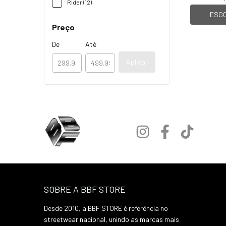
Rider (12)
ESG
Preço
De
Até
Aplicar
SOBRE A BBF STORE
Desde 2010, a BBF STORE é referência no
streetwear nacional, unindo as marcas mais